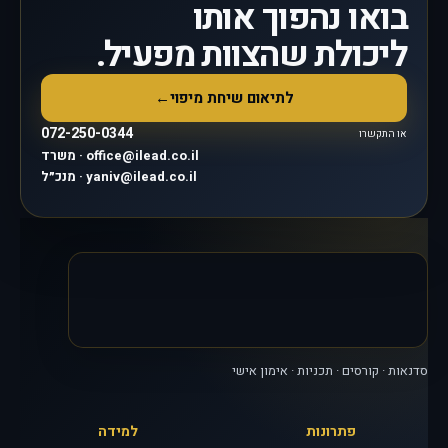
בואו נהפוך אותו
ליכולת שהצוות מפעיל.
לתיאום שיחת מיפוי
←
072-250-0344
או התקשרו
משרד · office@ilead.co.il
מנכ״ל · yaniv@ilead.co.il
סדנאות · קורסים · תכניות · אימון אישי
פתרונות
למידה