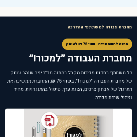
מחברת עבודה למשתתפי ההדרכה
מתנה למשתתפים · שווי 75 ₪ לעותק
מחברת העבודה ״למכור!״
כל משתתף בסדנת מכירות מקבל במתנה מד״ר יניב שנהב עותק
של מחברת העבודה ״למכור!״, בשווי 75 ₪. המחברת ממשיכה את
התרגול של אבחון צרכים, הצגת ערך, טיפול בהתנגדויות, מחיר
וניהול שיחת מכירה.