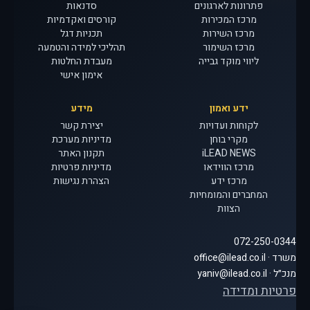
פתרונות לארגונים
סדנאות
מרכז המכירות
קורסים ואקדמיות
מרכז השירות
תכניות דגל
מרכז השימור
תהליכי למידה והטמעה
ליווי מוקד גבייה
מעבדת החלטות
אימון אישי
ידע ואמון
מידע
לקוחות ועדויות
יצירת קשר
מקרי בוחן
מדיניות מערכת
iLEAD NEWS
תקנון האתר
מרכז הווידאו
מדיניות פרטיות
מרכז ידע
הצהרת נגישות
המחברים והמומחיות
הצוות
072-250-0344
משרד · office@ilead.co.il
מנכ״ל · yaniv@ilead.co.il
פרטיות ומדידה