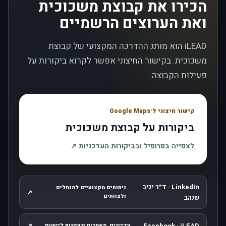
הכירו את קבוצת משכוכית
ואת הערוצים הרשמיים
iLEAD הוא מותג ההדרכה המקצועי של קבוצת
משכוכית. בקישור החיצוני אפשר לקרוא ביקורות על
פעילות הקבוצה.
קישור חיצוני ל־Google Maps
ביקורות על קבוצת משכוכית
, נפתח בחלון חדש
לצפייה בפרופיל ובביקורות העדכניות
↗
LinkedIn · ד״ר יניב
ניתוחים מקצועיים למנהלים
↗
, נפתח בחלון חדש
ולצוותים
שנהב
↗
Facebook · iLEAD
עדכונים, מאמרים ורעיונות ליישום