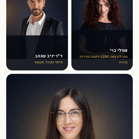
אורלי ברי
ד״ר יניב שנהב
מובילת צוות iLEAD ויועצת מכירות
בכירה
מייסד ומנהל מקצועי