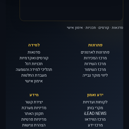
סדנאות · קורסים · תכניות · אימון אישי
פתרונות
למידה
פתרונות לארגונים
סדנאות
מרכז המכירות
קורסים ואקדמיות
מרכז השירות
תכניות דגל
מרכז השימור
תהליכי למידה והטמעה
ליווי מוקד גבייה
מעבדת החלטות
אימון אישי
ידע ואמון
מידע
לקוחות ועדויות
יצירת קשר
מקרי בוחן
מדיניות מערכת
iLEAD NEWS
תקנון האתר
מרכז הווידאו
מדיניות פרטיות
מרכז ידע
הצהרת נגישות