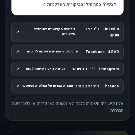
, נפתח בחלון חדש
לצפייה בפרופיל ובביקורות העדכניות
↗
LinkedIn · ד״ר יניב
ניתוחים מקצועיים למנהלים
↗
, נפתח בחלון חדש
ולצוותים
שנהב
↗
Facebook · iLEAD
עדכונים, מאמרים ורעיונות ליישום
, נפתח בחלון חדש
Instagram · ד״ר יניב שנהב
↗
כלים קצרים לשיחות לקוח
, נפתח בחלון חדש
Threads · ד״ר יניב שנהב
↗
תובנות קצרות על החלטות והשפעה
, נפתח בחלון חדש
אלה קישורים חיצוניים בלבד; לא נטענים כאן פידים או רכיבי רשת
חברתית.