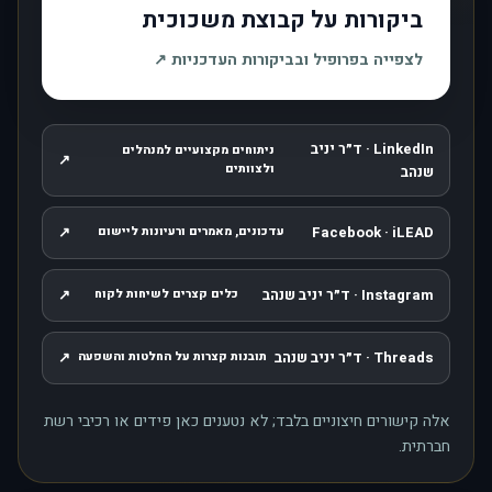
ביקורות על קבוצת משכוכית
, נפתח בחלון חדש
לצפייה בפרופיל ובביקורות העדכניות
↗
LinkedIn · ד״ר יניב
ניתוחים מקצועיים למנהלים
↗
, נפתח בחלון חדש
ולצוותים
שנהב
↗
Facebook · iLEAD
עדכונים, מאמרים ורעיונות ליישום
, נפתח בחלון חדש
Instagram · ד״ר יניב שנהב
↗
כלים קצרים לשיחות לקוח
, נפתח בחלון חדש
Threads · ד״ר יניב שנהב
↗
תובנות קצרות על החלטות והשפעה
, נפתח בחלון חדש
אלה קישורים חיצוניים בלבד; לא נטענים כאן פידים או רכיבי רשת
חברתית.