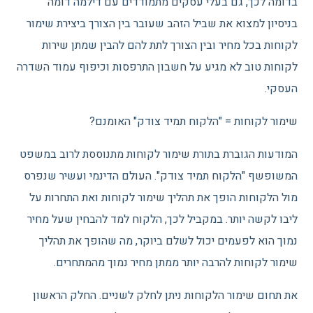
בדומה לכך, גם בעלי עסקים מתמודדים עם דילמה דומה
בניסיון למצוא את שביל הזהב שעובר בין הצורך ביצירת שימור
לקוחות בכל מחיר ובין הצורך לתת להם להבין שמתן שירות
לקוחות טוב לא מגיע על חשבון התרפסות וכיפוף עמוד השדרה
העסקי.
שימור לקוחות = "הלקוח תמיד צודק" האומנם?
המודעות הגוברת בתורת שימור לקוחות מתנוססת לרוב במשפט
המשופשף "הלקוח תמיד צודק". העולם הדינמי ועשיר שנפרס
מול הלקוחות הופך את תהליך שימור לקוחות ואת התחרות על
ליבו לקשה יותר. במקביל לכך, הלקוח למד להבחין שעל מחיר
נמוך הוא לפעמים יכול לשלם ביוקר, מה שהופך את תהליך
שימור לקוחות להרבה יותר ממתן מחיר נמוך מהמתחרים.
את תחום שימור הלקוחות ניתן לחלק לשניים. החלק הראשון