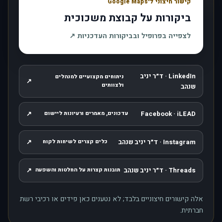
קישור חיצוני ל־Google Maps
ביקורות על קבוצת משכוכית
, נפתח בחלון חדש
לצפייה בפרופיל ובביקורות העדכניות
↗
LinkedIn · ד״ר יניב
ניתוחים מקצועיים למנהלים
↗
, נפתח בחלון חדש
ולצוותים
שנהב
↗
Facebook · iLEAD
עדכונים, מאמרים ורעיונות ליישום
, נפתח בחלון חדש
Instagram · ד״ר יניב שנהב
↗
כלים קצרים לשיחות לקוח
, נפתח בחלון חדש
Threads · ד״ר יניב שנהב
↗
תובנות קצרות על החלטות והשפעה
, נפתח בחלון חדש
אלה קישורים חיצוניים בלבד; לא נטענים כאן פידים או רכיבי רשת
חברתית.