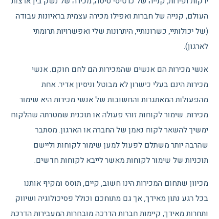
ירקות ופירות, קנייה של כרטיסי טיסה, מכירה של נשק בין ארצות
העולם, קנייה של חברות ואפילו מכירה עצמית בראיונות עבודה
(של יכולותיי, כשרונותיי, היתרונות שלי ואפשרויות תרומתי
לארגון).
אנשי מכירות הם אנשים שהמכירות הם לחם חוקם. אנשי
מכירות הינם בעלי כישרון לא מבוטל וניסיון אדיר. אחת
מהפעולות המאתגרות והחשובות של אנשי מכירות היא שימור
מכירות. שימור לקוחות זוהי פעולה או תוכנית שמטרתה שהלקוח
ימשיך להשאר לקוח נאמן של החברה או הארגון. מסתבר
שהרבה יותר משתלם לפעול למען שימור לקוחות וליישם
תוכניות של שימור לקוחות מאשר לייבא לקוחות חדשים.
מכיוון שתחום המכירות הינו חשוב, קיים, תוסס ומקיף אותנו
בכל רגע נתון מאידך, אך גם מתוחכם וכולל פסיכולוגיה ושיווק
ותחרות מאידך, קיימות חברות הדרכה מובחרות המעבירות הדרכת