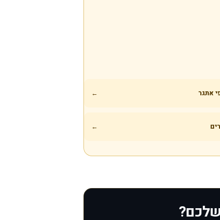
י אתגר
←
ים
←
 שלכם?