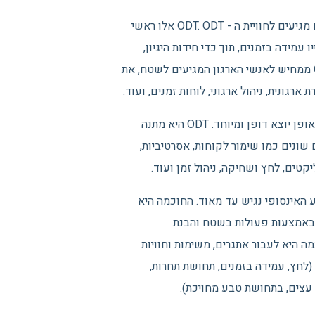
בארגונים רבים נושא עבודת צוות הינו נושא ומורכב ולכן ארגונים רבים מגיעים לחוויית ה - ODT. ODT אלו ראשי
ורש ממשתתפייו עמידה בזמנים, תוך כדי חידות היגיון,
ביצועים פיזיים, אתגרים פסיכולוגיים וביצוע משימות כהלכה. יום ODT ממחיש לאנשי הארגון המגיעים לשטח, את
ונית, ניהול ארגוני, לוחות זמנים, ועוד.
ODT היא חווייה הממחישה את יחסי האנוש ויחסי העבודה הארגוניים באופן יוצא דופן ומיוחד. ODT היא מתנה
ה כלים בתחומים שונים כמו שימור לקוחות, אסרטיביות,
קטים, לחץ ושחיקה, ניהול זמן ועוד.
 האינסופי נגיש עד מאוד. החוכמה היא
ת באמצעות פעולות בשטח והבנת
ה היא לעבור אתגרים, משימות וחוויות
יה (לחץ, עמידה בזמנים, תחושת תחרות,