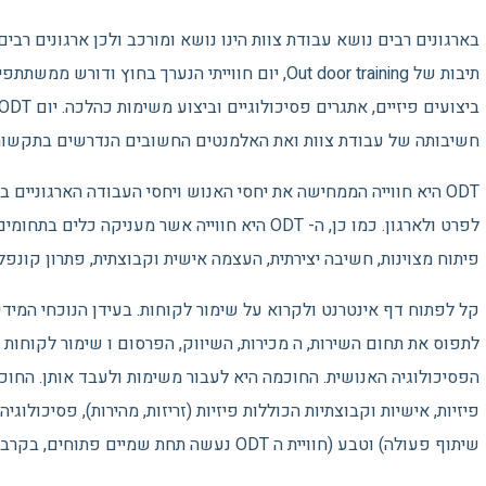
תיבות של Out door training, יום חווייתי הנערך בחוץ וד
חשיבותה של עבודת צוות ואת האלמנטים החשובים הנדרשים בתקשורת ארג
לפרט ולארגון. כמו כן, ה- ODT היא חווייה אשר מעניק
פיתוח מצוינות, חשיבה יצירתית, העצמה אישית וקבוצתית, פתרון קונפלי
קל לפתוח דף אינטרנט ולקרוא על שימור לקוחות. בעידן הנוכחי המידע
לתפוס את תחום השירות, ה מכירות, השיווק, הפרסום ו שימור לקוחו
הפסיכולוגיה האנושית. החוכמה היא לעבור משימות ולעבד אותן. החוכמ
פיזיות, אישיות וקבוצתיות הכוללות פיזיות (זריזות, מהירות), פסיכולוג
שיתוף פעולה) וטבע (חוויית ה ODT נעשה תחת שמיים פתוחים, בקרב עצים, בתחושת טבע מחויכת).