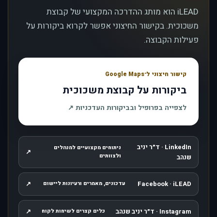
iLEAD הוא מותג ההדרכה המקצועי של קבוצת
משכוכית. בקישור החיצוני אפשר לקרוא ביקורות על
פעילות הקבוצה.
קישור חיצוני ל־Google Maps
ביקורות על קבוצת משכוכית
, נפתח בחלון חדש
לצפייה בפרופיל ובביקורות העדכניות
↗
LinkedIn · ד״ר יניב
ניתוחים מקצועיים למנהלים
↗
, נפתח בחלון חדש
ולצוותים
שנהב
↗
Facebook · iLEAD
עדכונים, מאמרים ורעיונות ליישום
, נפתח בחלון חדש
Instagram · ד״ר יניב שנהב
↗
כלים קצרים לשיחות לקוח
, נפתח בחלון חדש