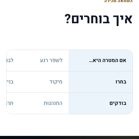
השוואה מהירה
איך בוחרים?
אם המטרה היא…
לשפר רגע
לבנות 
בחרו
מיקוד
בניית י
בודקים
התנהגות
תרגול 