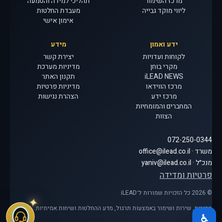
מרכז השימור
תהליכי למידה והטמעה
ליווי מוקד גבייה
מעבדת החלטות
אימון אישי
ידע ואמון
מידע
לקוחות ועדויות
יצירת קשר
מקרי בוחן
מדיניות מערכת
iLEAD NEWS
תקנון האתר
מרכז הווידאו
מדיניות פרטיות
מרכז ידע
הצהרת נגישות
המחברים והמומחיות
הצוות
072-250-0344
משרד · office@ilead.co.il
מנכ״ל · yaniv@ilead.co.il
פרטיות ומדידה
© 2026 כל הזכויות שמורות ל־iLEAD
מכירות, שירות ושימור באמצעות תרגול, מדע ההחלטות ושיחות אמיתיות.
♿