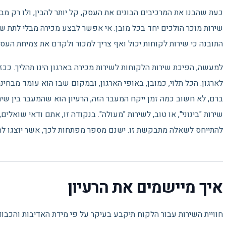
כעת שהבנו את המרכיבים הבונים את העסק, קל יותר להבין, ולו רק מבין 
שירות מוכר הולכים יחד בכל מובן. אי אפשר לבצע מכירה מבלי לתת שיר
התובנה כי שירות לקוחות יכול ואף צריך למכור ולקדם את צמיחת העס
למעשה, הפיכת שירות הלקוחות לשירות מכירה בארגון הינו תהליך. ככזה
לארגון. הכל תלוי, כמובן, באופי הארגון, ובמקום שבו הוא עומד מבחי
ברם, לא חשוב כמה זמן ייקח המעבר הזה, הרעיון הוא שהמעבר בין שיר
שירות "בינוני", או טוב, לשירות "מעולה". בנקודה זו, אתם ודאי שואלים,
להתייחס לשאלה מתבקשת זו. ישנם מספר מפתחות לכך, אשר יוצגו לה
איך מיישמים את הרעיון
חוויית השירות עבור הלקוח תיקבע בעיקר על פי מידת האדיבות והכבוד 