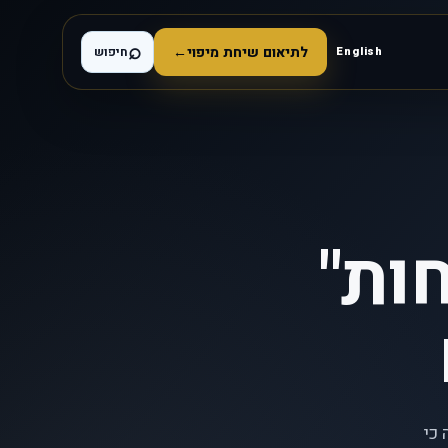
⌕
לתיאום שיחת מיפוי
←
English
חיפוש
ות"
 כי