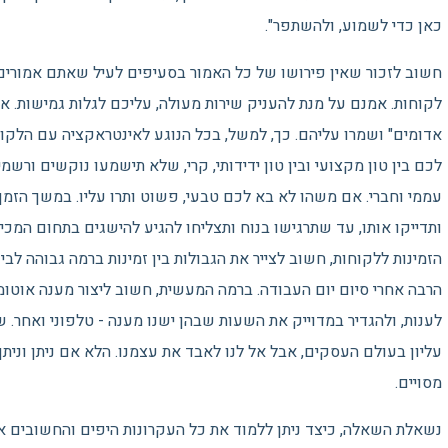
כאן כדי לשמוע, ולהשתפר".
חשוב לזכור שאין פירושו של כל האמור בסעיפים לעיל שאתם אמורים 
לקוחות. אמנם על מנת להעניק שירות מעולה, עליכם לגלות גמישות. אב
אדומים" ושמרו עליהם. כך, למשל, בכל הנוגע לאינטראקציה עם הלקוח
לכם בין טון מקצועי ובין טון ידידותי, קרי, שלא תישמעו נוקשים ורשמי
עממי וחברי. אם משהו לא בא לכם טבעי, פשוט ותרו עליו. במשך הזמ
ותדייקו אותו, עד שתרגישו בנוח ותצליחו להגיע להישגים בתחום המכי
הזמינות ללקוחות, חשוב לצייר את הגבולות בין זמינות ברמה גבוהה לבי
הרבה אחרי סיום יום העבודה. ברמה המעשית, חשוב ליצור מענה אוטומ
לענות, ולהגדיר במדוייק את השעות שבהן ישנו מענה - טלפוני ואחר. ש
עליון בעולם העסקים, אבל אל לנו לאבד את עצמנו. הלא אם ניתן וניתן
מסויים.
נשאלת השאלה, כיצד ניתן ללמוד את כל העקרונות היפים והחשובים אש