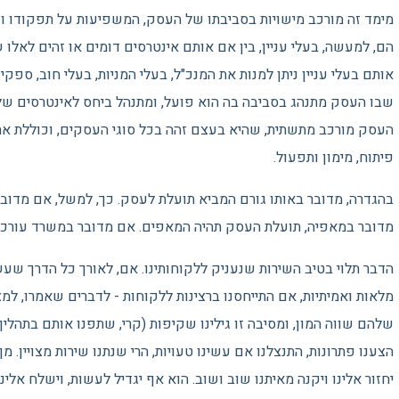
מימד זה מורכב מישויות בסביבתו של העסק, המשפיעות על תפקודו וע
הם, למעשה, בעלי עניין, בין אם אותם אינטרסים דומים או זהים לאלו 
אותם בעלי עניין ניתן למנות את המנכ"ל, בעלי המניות, בעלי חוב, ספקי
שבו העסק מתנהג בסביבה בה הוא פועל, ומתנהל ביחס לאינטרסים שלו ו
העסק מורכב מתשתית, שהיא בעצם זהה בכל סוגי העסקים, וכוללת את מח
פיתוח, מימון ותפעול.
בהגדרה, מדובר באותו גורם המביא תועלת לעסק. כך, למשל, אם מדובר
מדובר במאפיה, תועלת העסק תהיה המאפים. אם מדובר במשרד עורכי 
הדבר תלוי בטיב השירות שנעניק ללקוחותינו. אם, לאורך כל הדרך שע
מלאות ואמיתיות, אם התייחסנו ברצינות ללקוחות - לדברים שאמרו, ל
שלהם שווה המון, ומסיבה זו גילינו שקיפות (קרי, שתפנו אותם בתהלי
הצענו פתרונות, התנצלנו אם עשינו טעויות, הרי שנתנו שירות מצויין. מ
יחזור אלינו ויקנה מאיתנו שוב ושוב. הוא אף יגדיל לעשות, וישלח אלי