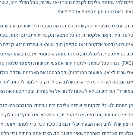
חינם למי שפונה אליכם לקבלת מוצר ו/או שירות, אבל הכלל הוא, שצרי
זאת, באמצעות טון מקצועי אבל ידידותי.
כיום, עם טכנולוגיית התקשורת המתקדמת העומדת לרשותינו, אין שום בע
טלפון נייד, דואר אלקטרוני, או כל אמצעי תקשורת אינטרנטי אחר. בשע
אינטרנטי (דואר אלקטרוני או סקייפ) תוך שעה- שעתיים מרגע קבלת 
שבהם אינכם יכולים לענות, ספקו מענה אוטומטי, או בנו באתר האי
(FAQ). זכרו: ככל שתתנו ללקוח יותר אמצעי תקשורת (מספר טלפון קוי
אפשרות לצ'אט בשעות מסויימות), כך תבססו את האמינות שלכם מולו. כ
אם המענה לא יהיה מקיף או מושלם. אפילו רק כדי לומר ללקוח: "תודה
במשרד". הכי חשוב: לא לשכוח לחזור אל הלקוחות, ובכך לבנות את האמ
מן הסתם, לא כל הלקוחות שיפנו אליכם יהיו נעימים. החוכמה היא לזכ
יודעים בוודאות, ומבחינה אובייקטיבית, שהוא לא. אם נתקלתם בלקוח ל
הרצון שלו, להבין את הבעיה שלו וכמובן, עשו הכל כדי לפתור אותה. אל
גולשים ואורחים באתר להשאיר משוב. כך, תצרו אמון ביניכם ובין הלקו