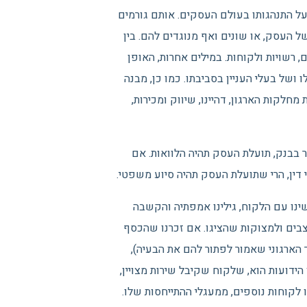
ל התנהגותו בעולם העסקים. אותם גורמים
של העסק, או שונים ואף מנוגדים להם. בין
ם, רשויות ולקוחות. במילים אחרות, האופן
של בעלי העניין בסביבתו. כמו כן, מבנה
לקות הארגון, דהיינו, שיווק ומכירות,
 בבנק, תועלת העסק תהיה הלוואות. אם
דין, הרי שתועלת העסק תהיה סיוע משפטי.
שינו עם הלקוח, גילינו אמפתיה והקשבה
מצבים ולמצוקות שהציגו. אם זכרנו שהכסף
ך הארגוני שאמור לפתור להם את הבעיה),
ן הידועות הוא, שלקוח שקיבל שירות מצויין,
נו לקוחות נוספים, ממעגלי ההתייחסות שלו.