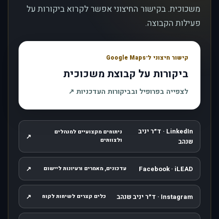
משכוכית. בקישור החיצוני אפשר לקרוא ביקורות על
פעילות הקבוצה.
קישור חיצוני ל־Google Maps
ביקורות על קבוצת משכוכית
, נפתח בחלון חדש
לצפייה בפרופיל ובביקורות העדכניות
↗
LinkedIn · ד״ר יניב
ניתוחים מקצועיים למנהלים
↗
, נפתח בחלון חדש
ולצוותים
שנהב
↗
Facebook · iLEAD
עדכונים, מאמרים ורעיונות ליישום
, נפתח בחלון חדש
Instagram · ד״ר יניב שנהב
↗
כלים קצרים לשיחות לקוח
, נפתח בחלון חדש