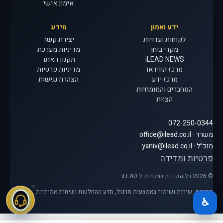
אימון אישי
ידע ואמון
מידע
לקוחות ועדויות
יצירת קשר
מקרי בוחן
מדיניות מערכת
iLEAD NEWS
תקנון האתר
מרכז הווידאו
מדיניות פרטיות
מרכז ידע
הצהרת נגישות
המחברים והמומחיות
הצוות
072-250-0344
משרד · office@ilead.co.il
מנכ״ל · yaniv@ilead.co.il
פרטיות ומדידה
© 2026 כל הזכויות שמורות ל־iLEAD
מכירות, שירות ושימור באמצעות תרגול, מדע ההחלטות ושיחות אמיתיות.
♿