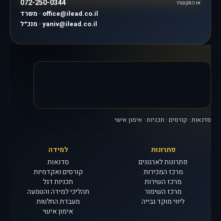
072-250-0344
או התקשרו
משרד · office@ilead.co.il
מנכ״ל · yaniv@ilead.co.il
סדנאות · קורסים · תכניות · אימון אישי
פתרונות
למידה
פתרונות לארגונים
סדנאות
מרכז המכירות
קורסים ואקדמיות
מרכז השירות
תכניות דגל
מרכז השימור
תהליכי למידה והטמעה
ליווי מוקד גבייה
מעבדת החלטות
אימון אישי