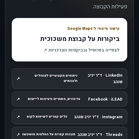
פעילות הקבוצה.
קישור חיצוני ל־Google Maps
ביקורות על קבוצת משכוכית
, נפתח בחלון חדש
לצפייה בפרופיל ובביקורות העדכניות
↗
LinkedIn · ד״ר יניב
ניתוחים מקצועיים למנהלים
↗
, נפתח בחלון חדש
ולצוותים
שנהב
↗
Facebook · iLEAD
עדכונים, מאמרים ורעיונות ליישום
, נפתח בחלון חדש
Instagram · ד״ר יניב שנהב
↗
כלים קצרים לשיחות לקוח
, נפתח בחלון חדש
Threads · ד״ר יניב שנהב
↗
תובנות קצרות על החלטות והשפעה
, נפתח בחלון חדש