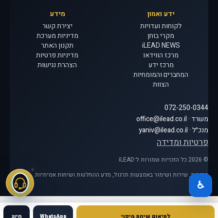
ידע ואמון
מידע
לקוחות ועדויות
יצירת קשר
מקרי בוחן
מדיניות מערכת
iLEAD NEWS
תקנון האתר
מרכז הווידאו
מדיניות פרטיות
מרכז ידע
הצהרת נגישות
המחברים והמומחיות
הצוות
072-250-0344
משרד · office@ilead.co.il
מנכ״ל · yaniv@ilead.co.il
פרטיות ומדידה
© 2026 כל הזכויות שמורות ל־iLEAD
מכירות, שירות ושימור באמצעות תרגול, מדע ההחלטות ושיחות אמיתיות.
♿
לתיאום שיחת מיפוי
WhatsApp
חיוג