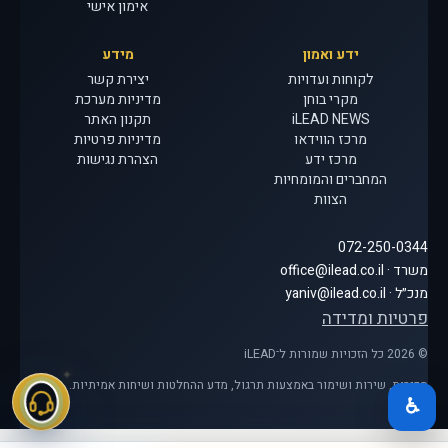
אימון אישי
ידע ואמון
מידע
לקוחות ועדויות
יצירת קשר
מקרי בוחן
מדיניות מערכת
iLEAD NEWS
תקנון האתר
מרכז הווידאו
מדיניות פרטיות
מרכז ידע
הצהרת נגישות
המחברים והמומחיות
הצוות
072-250-0344
משרד · office@ilead.co.il
מנכ״ל · yaniv@ilead.co.il
פרטיות ומדידה
© 2026 כל הזכויות שמורות ל־iLEAD
מכירות, שירות ושימור באמצעות תרגול, מדע ההחלטות ושיחות אמיתיות.
♿