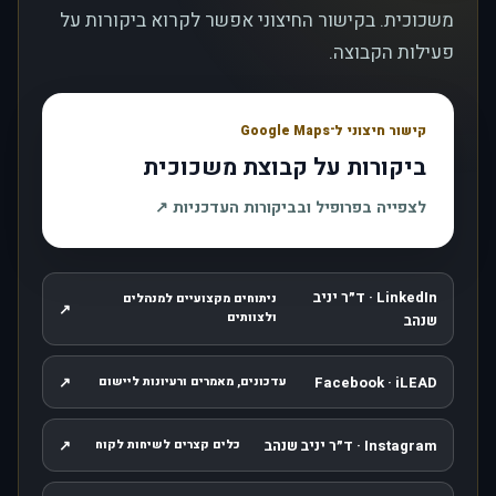
משכוכית. בקישור החיצוני אפשר לקרוא ביקורות על
פעילות הקבוצה.
קישור חיצוני ל־Google Maps
ביקורות על קבוצת משכוכית
, נפתח בחלון חדש
לצפייה בפרופיל ובביקורות העדכניות
↗
LinkedIn · ד״ר יניב
ניתוחים מקצועיים למנהלים
↗
, נפתח בחלון חדש
ולצוותים
שנהב
↗
Facebook · iLEAD
עדכונים, מאמרים ורעיונות ליישום
, נפתח בחלון חדש
Instagram · ד״ר יניב שנהב
↗
כלים קצרים לשיחות לקוח
, נפתח בחלון חדש