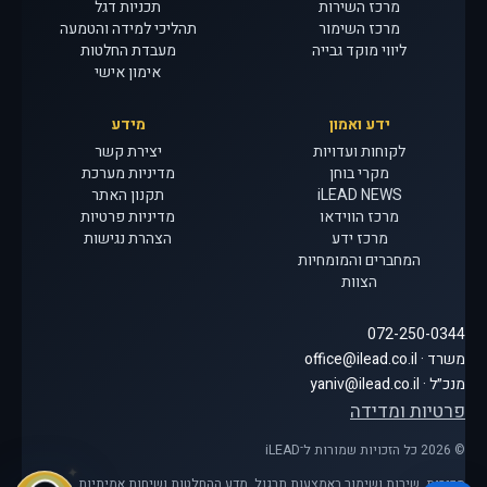
מרכז השירות
תכניות דגל
מרכז השימור
תהליכי למידה והטמעה
ליווי מוקד גבייה
מעבדת החלטות
אימון אישי
ידע ואמון
מידע
לקוחות ועדויות
יצירת קשר
מקרי בוחן
מדיניות מערכת
iLEAD NEWS
תקנון האתר
מרכז הווידאו
מדיניות פרטיות
מרכז ידע
הצהרת נגישות
המחברים והמומחיות
הצוות
072-250-0344
משרד · office@ilead.co.il
מנכ״ל · yaniv@ilead.co.il
פרטיות ומדידה
© 2026 כל הזכויות שמורות ל־iLEAD
מכירות, שירות ושימור באמצעות תרגול, מדע ההחלטות ושיחות אמיתיות.