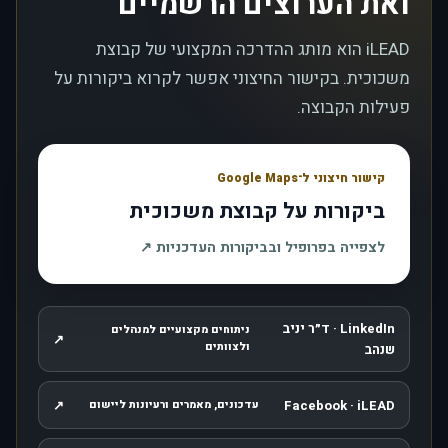
ואת הערוצים הרשמיים
iLEAD הוא מותג ההדרכה המקצועי של קבוצת
משכוכית. בקישור החיצוני אפשר לקרוא ביקורות על
פעילות הקבוצה.
קישור חיצוני ל־Google Maps
ביקורות על קבוצת משכוכית
, נפתח בחלון חדש
לצפייה בפרופיל ובביקורות העדכניות
↗
LinkedIn · ד״ר יניב
ניתוחים מקצועיים למנהלים
↗
, נפתח בחלון חדש
ולצוותים
שנהב
↗
Facebook · iLEAD
עדכונים, מאמרים ורעיונות ליישום
, נפתח בחלון חדש