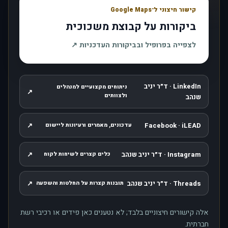
קישור חיצוני ל־Google Maps
ביקורות על קבוצת משכוכית
, נפתח בחלון חדש
לצפייה בפרופיל ובביקורות העדכניות
↗
LinkedIn · ד״ר יניב
ניתוחים מקצועיים למנהלים
↗
, נפתח בחלון חדש
ולצוותים
שנהב
↗
Facebook · iLEAD
עדכונים, מאמרים ורעיונות ליישום
, נפתח בחלון חדש
Instagram · ד״ר יניב שנהב
↗
כלים קצרים לשיחות לקוח
, נפתח בחלון חדש
Threads · ד״ר יניב שנהב
↗
תובנות קצרות על החלטות והשפעה
, נפתח בחלון חדש
אלה קישורים חיצוניים בלבד; לא נטענים כאן פידים או רכיבי רשת
חברתית.