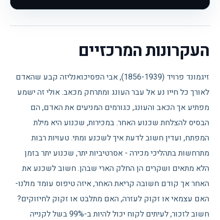
העקרונות המרכזיים
זיגמונד פרויד (1856-1939), אבי הפסיכואנליזה קבע שהאדם
לאורך כל חייו נע אל עבר העונג ומתרחק מכאב. אולי זה ישמע
מפתיע אך הכאב והעונג, כגורמים המניעים את האדם, הם
הבסיס להצלחת שכנוע האחר. במכירות, שכנוע היא מילת
המפתח, ועדין חשוב לדעת איך לשכנע ומתי. טעויות רבות
מתרחשות בתהליכי מכירה - אסרטיביות יתר, שכנוע יתר בזמן
הלא מתאים ושקרים הן החלק הארי שבהן. חשוב לשכנע את
האחר אך קודם חשובה קריאת האחר, איזה טיפוס עומד מולנו-
האם עצמאי או זקוק לעזרה, האם מתלבט או זקוק לחיזוקים?
חשוב לזכור, לעיתים לקוח יכול להיות ב-99% בשל לקנייה