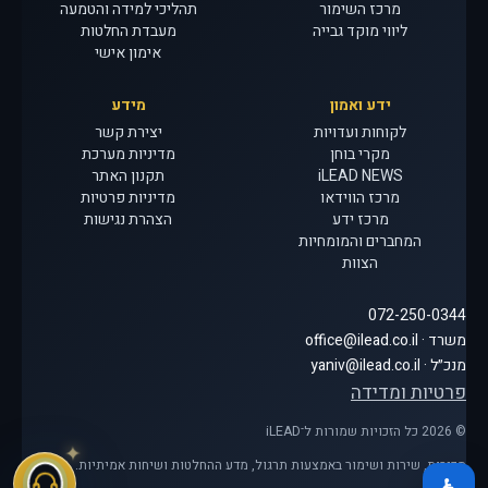
מרכז השימור
תהליכי למידה והטמעה
ליווי מוקד גבייה
מעבדת החלטות
אימון אישי
ידע ואמון
מידע
לקוחות ועדויות
יצירת קשר
מקרי בוחן
מדיניות מערכת
iLEAD NEWS
תקנון האתר
מרכז הווידאו
מדיניות פרטיות
מרכז ידע
הצהרת נגישות
המחברים והמומחיות
הצוות
072-250-0344
משרד · office@ilead.co.il
מנכ״ל · yaniv@ilead.co.il
פרטיות ומדידה
© 2026 כל הזכויות שמורות ל־iLEAD
מכירות, שירות ושימור באמצעות תרגול, מדע ההחלטות ושיחות אמיתיות.