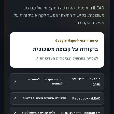
iLEAD הוא מותג ההדרכה המקצועי של קבוצת
משכוכית. בקישור החיצוני אפשר לקרוא ביקורות על
פעילות הקבוצה.
קישור חיצוני ל־Google Maps
ביקורות על קבוצת משכוכית
, נפתח בחלון חדש
לצפייה בפרופיל ובביקורות העדכניות
↗
LinkedIn · ד״ר יניב
ניתוחים מקצועיים למנהלים
↗
, נפתח בחלון חדש
ולצוותים
שנהב
↗
Facebook · iLEAD
עדכונים, מאמרים ורעיונות ליישום
, נפתח בחלון חדש
Instagram · ד״ר יניב שנהב
↗
כלים קצרים לשיחות לקוח