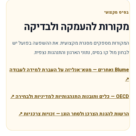
בסיס מקצועי
מקורות להעמקה ולבדיקה
המקורות מספקים מסגרת מקצועית. את ההשפעה בפועל יש
לבחון מול קו בסיס, נתוני הארגון והתנהגות נצפית.
Blume ואחרים — מטא־אנליזה על העברת למידה לעבודה
↗
OECD — כלים ותובנות התנהגותיות למדיניות ולבחירה
↗
הרשות להגנת הצרכן ולסחר הוגן — זכויות צרכניות
↗