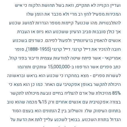
ועדיין הקנייה לא תתקיים, וזאת בשל תחושת הלקוח כי איש
המכירות מפעיל לחץ רב מדי ולא מכבד את הזמן שלו
להתלבטויות. מהו שכנוע? קיימות מספר הגדרות למושג שכנוע
אך כולן סובבות סביב הרעיון ששכנוע הוא גיוס או העברת
אנשים להאמין ברעיונותייך ולפעול לפיהם. כשדנים בשכנוע
חובה להזכיר את דייל קרנגי. דייל קרנגי (1888-1955), סופר
אמריקאי - אשר פיתח שיטה למודעות עצמית ודיבור בפני קהל,
כתב ספרים אשר הודפסו ב-15,000,000 עותקים ותורגמו
לעשרות ספרים - מצא במחקרו כי שכנוע הוא בראש ובראשונה
היכולת לתקשר באופן אפקטיבי עם האחר. כמו כן הוא מצא כי
85% מהיכולת של אדם להצליח בחיים נובעת מיכולתו לתקשר
בצורה אפקטיבית עם אנשים אחרים ורק %15 מכמה שהוא טוב
בתחום העיסוק שלו. והשילוב בין 2 הנתונים הוא בעצם הסוד
הגדול בתורת השכנוע. בבואך לשכנע עלייך לתת את הדעת על