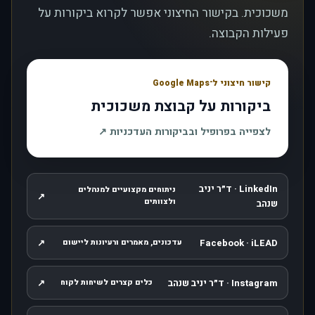
משכוכית. בקישור החיצוני אפשר לקרוא ביקורות על
פעילות הקבוצה.
קישור חיצוני ל־Google Maps
ביקורות על קבוצת משכוכית
, נפתח בחלון חדש
לצפייה בפרופיל ובביקורות העדכניות
↗
LinkedIn · ד״ר יניב
ניתוחים מקצועיים למנהלים
↗
, נפתח בחלון חדש
ולצוותים
שנהב
↗
Facebook · iLEAD
עדכונים, מאמרים ורעיונות ליישום
, נפתח בחלון חדש
Instagram · ד״ר יניב שנהב
↗
כלים קצרים לשיחות לקוח
, נפתח בחלון חדש