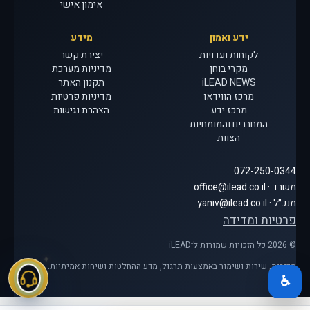
אימון אישי
ידע ואמון
מידע
לקוחות ועדויות
יצירת קשר
מקרי בוחן
מדיניות מערכת
iLEAD NEWS
תקנון האתר
מרכז הווידאו
מדיניות פרטיות
מרכז ידע
הצהרת נגישות
המחברים והמומחיות
הצוות
072-250-0344
משרד · office@ilead.co.il
מנכ״ל · yaniv@ilead.co.il
פרטיות ומדידה
© 2026 כל הזכויות שמורות ל־iLEAD
מכירות, שירות ושימור באמצעות תרגול, מדע ההחלטות ושיחות אמיתיות.
♿