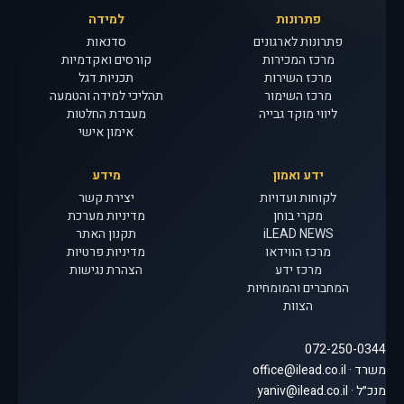
פתרונות
למידה
פתרונות לארגונים
סדנאות
מרכז המכירות
קורסים ואקדמיות
מרכז השירות
תכניות דגל
מרכז השימור
תהליכי למידה והטמעה
ליווי מוקד גבייה
מעבדת החלטות
אימון אישי
ידע ואמון
מידע
לקוחות ועדויות
יצירת קשר
מקרי בוחן
מדיניות מערכת
iLEAD NEWS
תקנון האתר
מרכז הווידאו
מדיניות פרטיות
מרכז ידע
הצהרת נגישות
המחברים והמומחיות
הצוות
072-250-0344
משרד · office@ilead.co.il
מנכ״ל · yaniv@ilead.co.il