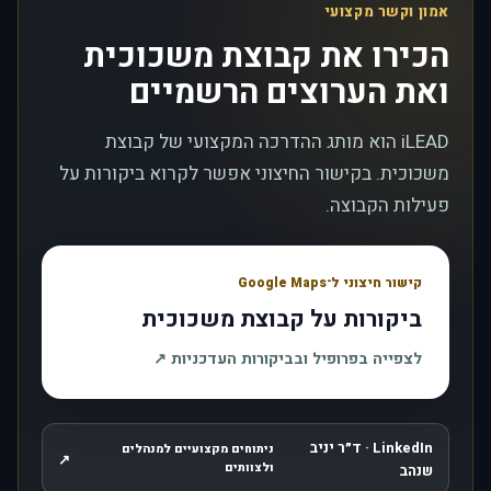
אמון וקשר מקצועי
הכירו את קבוצת משכוכית
ואת הערוצים הרשמיים
iLEAD הוא מותג ההדרכה המקצועי של קבוצת
משכוכית. בקישור החיצוני אפשר לקרוא ביקורות על
פעילות הקבוצה.
קישור חיצוני ל־Google Maps
ביקורות על קבוצת משכוכית
, נפתח בחלון חדש
לצפייה בפרופיל ובביקורות העדכניות
↗
LinkedIn · ד״ר יניב
ניתוחים מקצועיים למנהלים
↗
, נפתח בחלון חדש
ולצוותים
שנהב