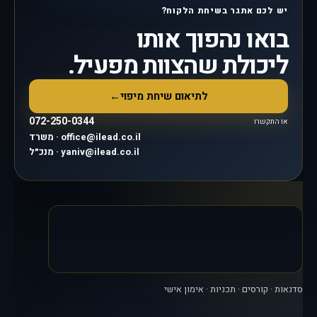
יש לכם אתגר בשיחת הלקוח?
בואו נהפוך אותו
ליכולת שהצוות מפעיל.
לתיאום שיחת מיפוי
←
072-250-0344
או התקשרו
משרד · office@ilead.co.il
מנכ״ל · yaniv@ilead.co.il
סדנאות · קורסים · תכניות · אימון אישי