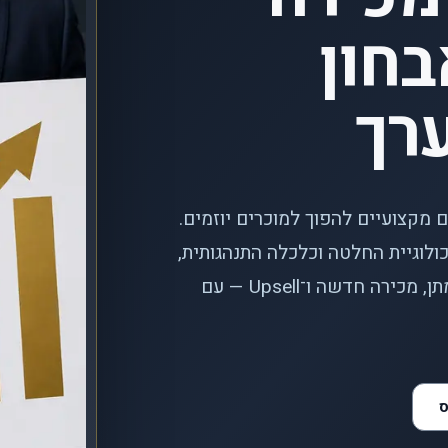
חון
רך
 מקצועיים להפוך למוכרים יוזמים.
ולוגיית החלטה וכלכלה התנהגותית,
SPIN, הצעת ערך, התנגדויות, משא ומתן, מכירה חדשה ו־Upsell — עם
ס