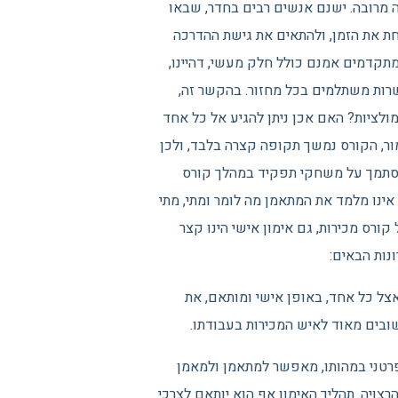
 מרובה. ישנם אנשים רבים בחדר, שבאו
ת את הזמן, ולהתאים את גישת ההדרכה
מתקדמים אמנם כולל חלק מעשי, דהיינו,
שרות משתלמים בכל מחזור. בהקשר זה,
לציות? האם אכן ניתן להגיע אל כל אחד
ור, הקורס נמשך תקופה קצרה בלבד, ולכן
להסתמך על משחקי תפקיד במהלך קורס
אינו מלמד את המתאמן מה לומר ומתי, מתי
ורס מכירות, גם אימון אישי הינו קצר
נות הבאים:
 אצל כל אחד, באופן אישי ומותאם, את
שובים מאוד לאיש המכירות בעבודתו.
 פרטני במהותו, מאפשר למתאמן ולמאמן
צויה. תהליך האימון אף הוא יותאם לצרכי