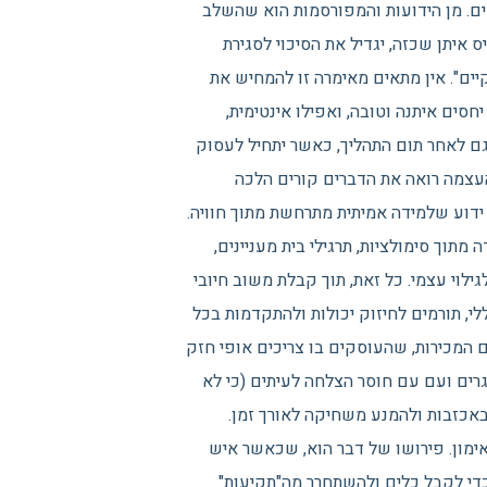
ים. מן הידועות והמפורסמות הוא שהשלב
 איתן שכזה, יגדיל את הסיכוי לסגירת
יים". אין מתאים מאימרה זו להמחיש את
חסים איתנה וטובה, ואפילו אינטימית,
גם לאחר תום התהליך, כאשר יתחיל לעסוק
עצמה רואה את הדברים קורים הלכה
 ידוע שלמידה אמיתית מתרחשת מתוך חוויה.
ה מתוך סימולציות, תרגילי בית מעניינים,
לוי עצמי. כל זאת, תוך קבלת משוב חיובי
לי, תורמים לחיזוק יכולות ולהתקדמות בכל
 המכירות, שהעוסקים בו צריכים אופי חזק
גרים ועם עם חוסר הצלחה לעיתים (כי לא
באכזבות ולהמנע משחיקה לאורך זמן.
ימון. פירושו של דבר הוא, שכאשר איש
כדי לקבל כלים ולהשתחרר מה"תקיעות"