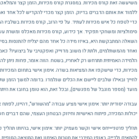
משיעשה זאת קורס מכירות. במסגרת קורס מכירות, הזמן קצר והמלאכה
ללמוד את אותם הדברים בדיוק. הזמן קצר מכדי להקדיש לכל אחד ואח
כדי לטפח כל איש מכירות לעתיד. על פי הרוב, קורס מכירות בשלביו ה
סימולציות ומשחקי תפקיד. אך כידוע, קורס מכירות מאכלס ומשרת ע
השאלה המתבקשת היא, באיזו מידה כל אחד מהם יצליח להתנסות בסימו
ואחד מהמשתלמים, ולתת לו משוב מדוייק ואפקטיבי על ביצועיו? כאמ
הלמידה האמיתית תתרחש רק לאחריו, בשטח. הווה אומר, פחות ניתן 
מכירות, כדי שישקפו את המציאות בשדה. אימון אישי בתחום המכירות 
לחייך ובאילו שלבים ליישם את הכלים שנלמדו. בדומה למשך הזמן של ק
מועד (מספר מוגבל של מפגשים), ובכל זאת, הוא טומן בחובו את היתרו
עבודה יסודית יותר: אימון אישי מציע עבודה "מהשורש", דהיינו, לפתח
יכולות המכירה, פיתוח האישיות וחיזוק הבטחון העצמי, שהם דברים ח
תהליך פרטני=יחס אישי וקשר מעמיק יותר: אימון אישי, בהיותו תהליך
להתאים ולדייק באופן המירבי את מטרות האימון ואת התוצאה הסופית הר