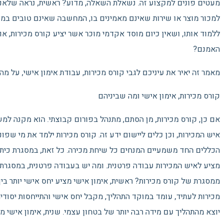
מעטים פונים למקצוע זה. נשאלת השאלה, מדוע? ראשית, נראה שלאנש
למכור מוצר או שירות שאינם מאמינים בו, המחשבה שאינם טובים במכ
ללמוד אותו, ושאין כיום מוסד אקדמי מוכר אשר יציע קורס מכירות, או
האמנם?
מאמר זה יאיר את עיניכם לגבי קורס מכירות, עבודת אימון אישי, על מהו
קורס מכירות, אימון אישי ומה שביניהם
אם כן, קורס מכירות, מן הסתם, מתנהל בפורום קבוצתי. הוא מקנה למ
איש המכירות, וכן כלים ליישום ידע זה. קורס מכירות ילמד את מי שפונה
הכללים החד משמעיים המנחים כל שיחת מכירה. כל זאת, במסגרת כיתתית
מציע לאיש המכירות עבודה פרטנית. ומה יש בעבודה פרטנית, במסגרת 
ממסגרת של קורס מכירות? ראשית, אימון אישי מציע יחס אישי יותר בין
מכירות לעתיד, עומד במוקד התהליך, מקבל יחס אישי והתייחסות יסודי
יוצא מהתהליך עם מידה רבה יותר של בטחון עצמי. שנית, אימון אישי מצ