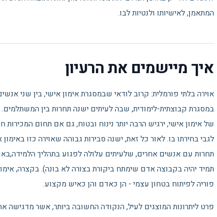
המתאמן, לאישיותו ולנטיות לבו.
איך מיישמים את הרעיון
אוירה בלתי פורמלית: קרוב לודאי שבמסגרת אימון אישי, בין שני אנשים, 
במסגרת קבוצתית-לימודית, שבה לעיתים ישנה תחרות בין המשתלמים. כ
של אימון אישי, ירגיש הרבה יותר נינוח ובטוח, גם אם תחום המכירות ח
לגבי בחירתו בו. לאור כל זאת, ישנה סבירות גבוהה שאוירה כזו באימון
תחרות עם אנשים אחרים, שלעיתים עלולה לפגוע בתהליך הלמידה,באופן
תמיד יהיה בקבוצה אדם שימתח ביקורת בצורה לא בונה). בקצרה, אימו
פוריה לפיתוח בטחון עצמי - הן כאדם והן כאיש מקצוע.
פרט ליתרונות המוצגים לעיל, הנקודה החשובה ביותר, אשר מדגישה את י