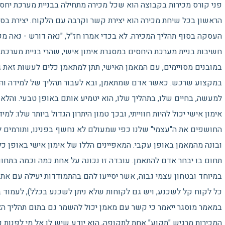
פני קורס מכירות בקבוצה הוא שכל מכירה מתחילה בבניית מערכת יחס
הראשון בכל שיחת מכירה הוא יצירת קשר וקרבה עם הלקוח. יצירת בסיס
העסקה בסוף תהליך המכירה. לא בכדי אמרו חז"ל, "נאה דורש - נאה מק
חשיבות בניית מערכת היחסים במסגרת אימון אישי, שהרי בניית מערכת י
במובנים מסויימים, עם המאמן האישי, תתן למתאמן כלים לעשות זאת 
במקצוע שרכש. כאשר אדם שמתאמן, ובא לעבור תהליך של למידה וה
למעשה, בחיים שלו, בתהליך שלו, הוא יטמיע אותם באופן טבעי. והלא
אימון אישי יכול להיות חווייתי, ובכך טמון היתרון הגדול ביותר שלו: למיד
החושפים את ה"עצמי" שלנו כפי שמעולם לא נחשף בפנינו, ותורמים לגי
ובונה מהמאמן באופן עקבי. המאפיינים הללו של אימון אישי באופן כל
תחום בו יבחר אדם להתאמן. עובדה זו נכונה על אחת כמה וכמה בתחום
במיוחד ובטחון עצמי גבוה, אשר יסייעו להם בהתמודדות יעילה עם את
כל לקוח קל לשכנע, ויש גם לקוחות שלא ניתן לשכנע בכלל), לעמוד 
במאמר מוסגר ייאמר כי קשר עם מאמן יכול להשמר גם בתום תהליך הא
המכירות מרגיש "תקוע" אחת לתקופה, הוא יודע שיש לו אל מי לפנות 