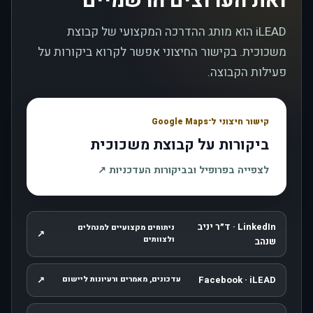
ואת הערוצים הרשמיים
iLEAD הוא מותג ההדרכה המקצועי של קבוצת
משכוכית. בקישור החיצוני אפשר לקרוא ביקורות על
פעילות הקבוצה.
קישור חיצוני ל־Google Maps
ביקורות על קבוצת משכוכית
, נפתח בחלון חדש
לצפייה בפרופיל ובביקורות העדכניות
↗
LinkedIn · ד״ר יניב
ניתוחים מקצועיים למנהלים
↗
, נפתח בחלון חדש
ולצוותים
שנהב
↗
Facebook · iLEAD
עדכונים, מאמרים ורעיונות ליישום
, נפתח בחלון חדש