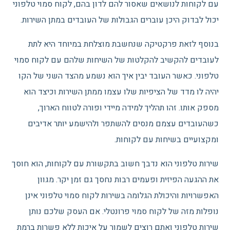
עם לקוחות לנושאים שאסור להם לדון בהם, לקוח סמוי טלפוני
יכול לבדוק היכן עוברים הגבולות של העובדים במתן השירות.
בנוסף לזאת פרקטיקה שנחשבת מוצלחת במיוחד היא לתת
לעובדים להקשיב להקלטות של השיחות שלהם עם לקוח סמוי
טלפוני. כאשר העובד יבין איך הוא נשמע מהצד השני של הקו
יהיה לו מדד של הציפיות שלו עצמו ממתן השירות וכיצד הוא
מספק אותו. זהו תהליך למידה מיידי ופורה לטווח הארוך,
כשהעובדים עצמם מנסים להשתפר ולהישמע יותר אדיבים
ומקצועיים בשיחות עם לקוחות.
שירות טלפוני הוא נדבך חשוב בתקשורת עם לקוחות, הוא חוסך
את ההגעה הפיזית ופעמים רבות נחסך גם זמן יקר. מגוון
האפשרויות והיכולת הגלומה בשירות לקוח סמוי טלפוני אינן
נופלות מזה של לקוח סמוי פרונטלי. אם העסק שלכם נותן
שירות טלפוני ואתם רוצים לשמור על איכות ללא פשרות ברמת