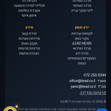
מרכז השירות
תכניות דגל
מרכז השימור
תהליכי למידה והטמעה
ליווי מוקד גבייה
מעבדת החלטות
אימון אישי
ידע ואמון
מידע
לקוחות ועדויות
יצירת קשר
מקרי בוחן
מדיניות מערכת
iLEAD NEWS
תקנון האתר
מרכז הווידאו
מדיניות פרטיות
מרכז ידע
הצהרת נגישות
המחברים והמומחיות
הצוות
072-250-0344
משרד · office@ilead.co.il
מנכ״ל · yaniv@ilead.co.il
פרטיות ומדידה
© 2026 כל הזכויות שמורות ל־iLEAD
מכירות, שירות ושימור באמצעות תרגול, מדע ההחלטות ושיחות אמיתיות.