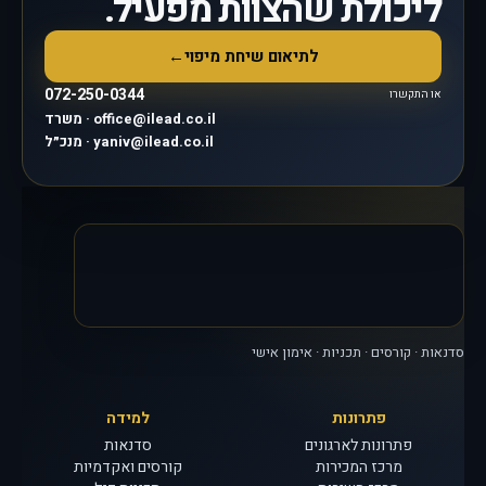
ליכולת שהצוות מפעיל.
לתיאום שיחת מיפוי
←
072-250-0344
או התקשרו
משרד · office@ilead.co.il
מנכ״ל · yaniv@ilead.co.il
סדנאות · קורסים · תכניות · אימון אישי
פתרונות
למידה
פתרונות לארגונים
סדנאות
מרכז המכירות
קורסים ואקדמיות