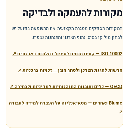
מקורות להעמקה ולבדיקה
המקורות מספקים מסגרת מקצועית. את ההשפעה בפועל יש
לבחון מול קו בסיס, נתוני הארגון והתנהגות נצפית.
ISO 10002 — קווים מנחים לטיפול בתלונות בארגונים
↗
הרשות להגנת הצרכן ולסחר הוגן — זכויות צרכניות
↗
OECD — כלים ותובנות התנהגותיות למדיניות ולבחירה
↗
Blume ואחרים — מטא־אנליזה על העברת למידה לעבודה
↗