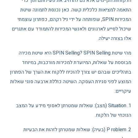
הלקוחות הקיימים אלא גם להרחיב את פעילותם תוך כדי
התאמה למציאות כלכלית קשה. כאן נכנסת לתמונה שיטת
המכירות SPIN, שפותחה על ידי ניל רקהם, כפתרון עוצמתי
שיכול לסייע לארגונים ולאנשי המכירות להתמודד עם אתגרים
אלו בצורה יעילה.
מהי שיטת SPIN Selling? SPIN Selling היא שיטת מכירה
מבוססת על שאלות, המיועדת למכירות מורכבות, במיוחד
בתהליכים שבהם יש צורך להוכיח ללקוח את הערך של הפתרון
המוצע לפני סגירת העסקה. השיטה כוללת ארבעה סוגי שאלות
עיקריים:
1. Situation (מצב): שאלות שמטרתן לאסוף מידע על המצב
הנוכחי של הלקוח.
2. P roblem (בעיה): שאלות שמטרתן לזהות את הבעיות