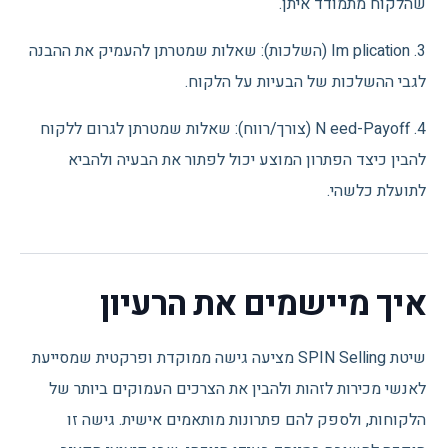
שהלקוח מתמודד איתן.
3. Im plication (השלכות): שאלות שמטרתן להעמיק את ההבנה
לגבי ההשלכות של הבעיות על הלקוח.
4. N eed-Payoff (צורך/רווח): שאלות שמטרתן לגרום ללקוח
להבין כיצד הפתרון המוצע יכול לפתור את הבעיה ולהביא
לתועלת כלשהי.
איך מיישמים את הרעיון
שיטת SPIN Selling מציעה גישה ממוקדת ופרקטית שמסייעת
לאנשי מכירות לזהות ולהבין את הצרכים העמוקים ביותר של
הלקוחות, ולספק להם פתרונות מותאמים אישית. גישה זו