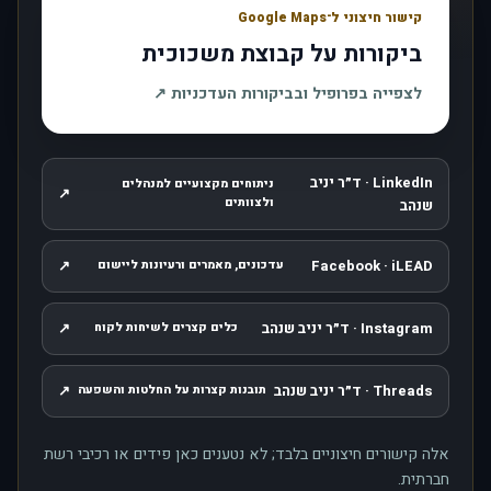
קישור חיצוני ל־Google Maps
ביקורות על קבוצת משכוכית
, נפתח בחלון חדש
לצפייה בפרופיל ובביקורות העדכניות
↗
LinkedIn · ד״ר יניב
ניתוחים מקצועיים למנהלים
↗
, נפתח בחלון חדש
ולצוותים
שנהב
↗
Facebook · iLEAD
עדכונים, מאמרים ורעיונות ליישום
, נפתח בחלון חדש
Instagram · ד״ר יניב שנהב
↗
כלים קצרים לשיחות לקוח
, נפתח בחלון חדש
Threads · ד״ר יניב שנהב
↗
תובנות קצרות על החלטות והשפעה
, נפתח בחלון חדש
אלה קישורים חיצוניים בלבד; לא נטענים כאן פידים או רכיבי רשת
חברתית.