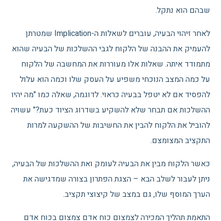
שבהם הוא נתקל.
לאחר זיהוי הבעיה, עוברים לשאלות ה-Implication שמטרתן
להעמיק את ההבנה של הלקוח לגבי ההשלכות של הבעיה שהוא
מתמודד איתה. שאלות אלו מעוררות את המחשבה של הלקוח
על כמה המצב הנוכחי משפיע על העסק שלו וכמה הוא עלול
להפסיד אם לא יטפל בבעיה כראוי. לדוגמה, שאלה כמו "מה יהיו
ההשלכות אם תבחר שלא להשקיע בשדרוג הציוד כעת?" עשויה
להוביל את הלקוח להבין את החשיבות של ההשקעה למרות
התקציב המצומצם.
כאשר הלקוח מבין את הבעיה לעומק ואת ההשלכות של הבעיה,
ניתן לעבור לשלב הבא – הצגת הפתרון בצורה שמדגישה את
הערך המוסף שלו, גם במצב של קיצוצי תקציב.
התאמת תהליך המכירה לצמצום כוח אדם צמצום בכוח אדם