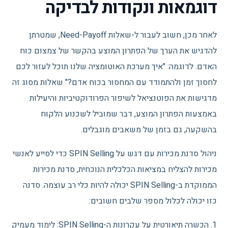
דוגמאות ונקודות לבדיקה
לאחר מכן, חשוב לעבור ל-שאלות Need-Payoff, שמטרתן
להדגיש את הערך של הפתרון המוצע בהקשר של צמצום כוח
האדם. לדוגמה: "איך מערכת האוטומציה שלנו תוכל לעזור לכם
לחסוך זמן ולהתמודד עם המחסור בכוח אדם?" שאלות מסוג זה
מדגישות את הפוטנציאל לשיפור הפרודוקטיביות והיעילות
באמצעות הפתרון המוצע, דבר שמוביל לשכנוע הלקוח
בהשקעה, גם בזמן של משאבים מוגבלים.
ניהול סדנת מכירות עם דגש על SPIN Selling כדי לסייע לאנשי
מכירות להצליח במציאות הכלכלית הנוכחית, סדנת מכירות
הממוקדת ב-SPIN Selling יכולה להיות כלי רב עוצמה. סדנה
כזו יכולה לכלול מספר שלבים חשובים:
1. הכשרה תיאורטית על עקרונות ה-SPIN Selling: לימוד מעמיק