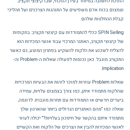
הופכת לחשובה במיוחד בעידן הנוכחי, שבו קיצוצי תקציב
וצמצום בכוח אדם משפיעים על התנהגות הצרכנים ועל תהליכי
קבלת ההחלטות שלהם.
SPIN Selling ככלי להתמודדות עם קיצוצי תקציב: בתקופות
של קיצוצי תקציב, האתגר המרכזי עבור אנשי המכירות הוא
להצליח לשכנע את הלקוח להשקיע בפתרון המוצע, גם כאשר
התקציב מוגבל. כאן נכנסות לפעולה שאלות ה-Problem וה-
Implication.
שאלות Problem עוזרות למוכר לזהות את הבעיות המרכזיות
שהלקוח מתמודד איתן, כמו צורך בצמצום עלויות, עמידה
ביעדים חדשים או התמודדות עם תחרות מוגברת. לדוגמה,
שאלה כמו "מהם האתגרים הגדולים ביותר שהארגון שלך
מתמודד איתם בהקשר של חיסכון בעלויות?" יכולה לעזור
לאנשי המכירות להבין את הצרכים של הלקוח ואת הקשיים