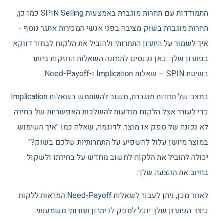
התמודדות עם תחרות מוגברת באמצעות SPIN Selling כמו כן,
תחרות מוגברת בשוק מציבה בפני אנשי המכירות אתגר נוסף -
איך לשמור על היתרון התחרותי ולהוביל את הלקוח לבחור דווקא
בפתרון שלך. כאן נכנסים לתמונה השאלות החזקות ביותר
בשיטת SPIN – שאלות Implication ו-Need-Payoff.
במצב של תחרות מוגברת, חשוב להשתמש בשאלות Implication
כדי לעורר אצל הלקוח מודעות להשלכות האפשריות של בחירה
לא נכונה של ספק או מוצר. לדוגמה, שאלה כמו "איך השימוש
במוצר מיושן עלול להשפיע על התחרותיות שלכם בשוק?"
יכולה להוביל את הלקוח לחשוב מחדש על בחירתו ולשקול
בחיוב את ההצעה שלך.
לאחר מכן, ניתן לעבור לשאלות Need-Payoff המראות ללקוח
כיצד הפתרון שלך יוכל לספק לו יתרון תחרותי משמעותי.