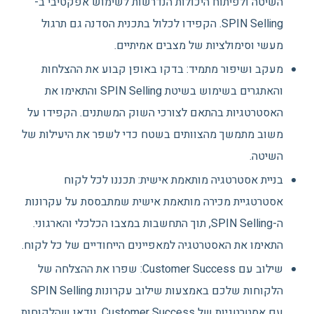
השיטה ולפיתוח היכולות הנדרשות לשימוש אפקטיבי ב-
SPIN Selling. הקפידו לכלול בתכנית הסדנה גם תרגול
מעשי וסימולציות של מצבים אמיתיים.
מעקב ושיפור מתמיד: בדקו באופן קבוע את ההצלחות
והאתגרים בשימוש בשיטת SPIN Selling והתאימו את
האסטרטגיות בהתאם לצורכי השוק המשתנים. הקפידו על
משוב מתמשך מהצוותים בשטח כדי לשפר את היעילות של
השיטה.
בניית אסטרטגיה מותאמת אישית: תכננו לכל לקוח
אסטרטגיית מכירה מותאמת אישית שמתבססת על עקרונות
ה-SPIN Selling, תוך התחשבות במצבו הכלכלי והארגוני.
התאימו את האסטרטגיה למאפיינים הייחודיים של כל לקוח.
שילוב עם Customer Success: שפרו את ההצלחה של
הלקוחות שלכם באמצעות שילוב עקרונות SPIN Selling
עם אסטרטגיות של Customer Success. וודאו שהלקוחות