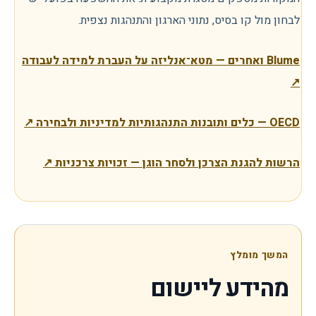
לבחון מול קו בסיס, נתוני הארגון והתנהגות נצפית.
Blume ואחרים — מטא־אנליזה על העברת למידה לעבודה
↗
OECD — כלים ותובנות התנהגותיות למדיניות ולבחירה
↗
הרשות להגנת הצרכן ולסחר הוגן — זכויות צרכניות
↗
המשך מומלץ
מהידע ליישום