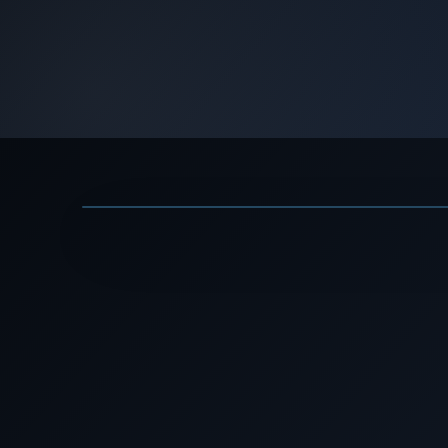
ה בסרטון
▶
ו? - דן אריאלי · ערוץ TED