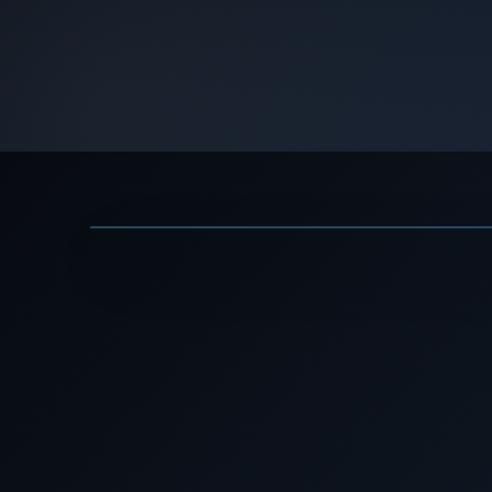
ה בסרטון
▶
ו? - דן אריאלי · ערוץ TED