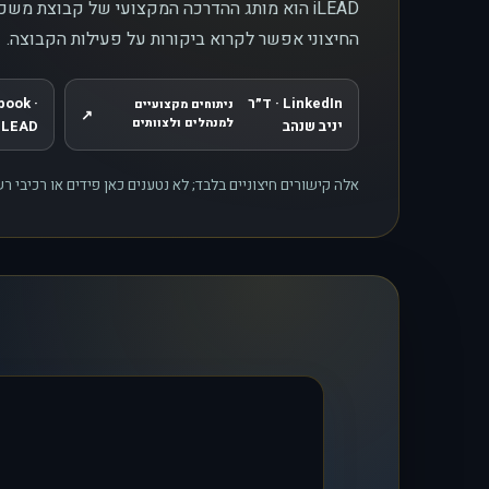
iLEAD הוא מותג ההדרכה המקצועי של קבוצת משכ
החיצוני אפשר לקרוא ביקורות על פעילות הקבוצה.
LinkedIn · ד״ר
book ·
ניתוחים מקצועיים
↗
, נפתח בחלון חדש
, נפתח
למנהלים ולצוותים
יניב שנהב
iLEAD
אלה קישורים חיצוניים בלבד; לא נטענים כאן פידים או רכיבי 