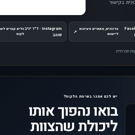
וכית. בקישור
Face
Instagram · ד״ר יניב
עדכונים, מאמרים ורעיונות
כלים קצרים לשי
↗
 בחלון חדש
, נפתח בחלון חדש
ליישום
לקוח
שנהב
רשת חברתית.
יש לכם אתגר בשיחת הלקוח?
בואו נהפוך אותו
ליכולת שהצוות