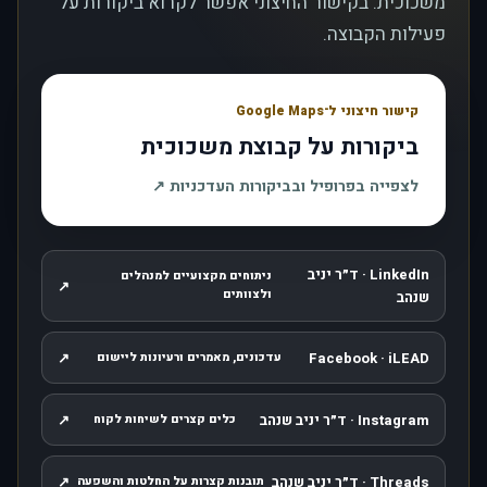
משכוכית. בקישור החיצוני אפשר לקרוא ביקורות על
פעילות הקבוצה.
קישור חיצוני ל־Google Maps
ביקורות על קבוצת משכוכית
, נפתח בחלון חדש
לצפייה בפרופיל ובביקורות העדכניות
↗
LinkedIn · ד״ר יניב
ניתוחים מקצועיים למנהלים
↗
, נפתח בחלון חדש
ולצוותים
שנהב
↗
Facebook · iLEAD
עדכונים, מאמרים ורעיונות ליישום
, נפתח בחלון חדש
Instagram · ד״ר יניב שנהב
↗
כלים קצרים לשיחות לקוח
, נפתח בחלון חדש
Threads · ד״ר יניב שנהב
↗
תובנות קצרות על החלטות והשפעה