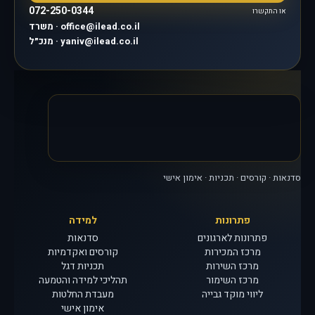
072-250-0344
או התקשרו
משרד · office@ilead.co.il
מנכ״ל · yaniv@ilead.co.il
סדנאות · קורסים · תכניות · אימון אישי
פתרונות
למידה
פתרונות לארגונים
סדנאות
מרכז המכירות
קורסים ואקדמיות
מרכז השירות
תכניות דגל
מרכז השימור
תהליכי למידה והטמעה
ליווי מוקד גבייה
מעבדת החלטות
אימון אישי