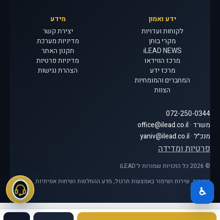
ידע ואמון
מידע
לקוחות ועדויות
יצירת קשר
מקרי בוחן
מדיניות מערכת
iLEAD NEWS
תקנון האתר
מרכז הווידאו
מדיניות פרטיות
מרכז ידע
הצהרת נגישות
המחברים והמומחיות
הצוות
072-250-0344
משרד · office@ilead.co.il
מנכ״ל · yaniv@ilead.co.il
פרטיות ומדידה
© 2026 כל הזכויות שמורות ל־iLEAD
מכירות, שירות ושימור באמצעות תרגול, מדע ההחלטות ושיחות אמיתיות.
♿