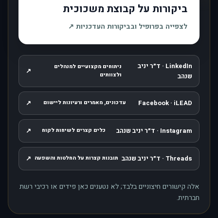
ביקורות על קבוצת משכוכית
, נפתח בחלון חדש
לצפייה בפרופיל ובביקורות העדכניות
↗
LinkedIn · ד״ר יניב
ניתוחים מקצועיים למנהלים
↗
, נפתח בחלון חדש
ולצוותים
שנהב
↗
Facebook · iLEAD
עדכונים, מאמרים ורעיונות ליישום
, נפתח בחלון חדש
Instagram · ד״ר יניב שנהב
↗
כלים קצרים לשיחות לקוח
, נפתח בחלון חדש
Threads · ד״ר יניב שנהב
↗
תובנות קצרות על החלטות והשפעה
, נפתח בחלון חדש
אלה קישורים חיצוניים בלבד; לא נטענים כאן פידים או רכיבי רשת
חברתית.