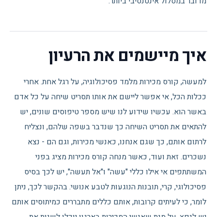
מדובר במסלול אינטנסיבי ביותר.
איך מיישמים את הרעיון
למעשה, קורס מכירות מלמד פסיכולוגיה, על רגל אחת. אחרי
ככלות הכל, אי אפשר ליישם את אותו תסריט שיחה על כל אדם
באשר הוא. עכשיו שידוע לנו שיש מספר טיפוסים שונים, יש
להתאים את תסריט השיחה כך שנדבר בשפה שלהם, ונצליח
לרתום אותם, כך שגם אנחנו, כאנשי מכירות, וגם הם - נצא
נשכרים. זאת ועוד, כאשר מנחה קורס מכירות מציג בפני
המשתתפים אי אילו כללי "עשה" ו"אל תעשה", יש לכך בסיס
פסיכולוגי, קרי, תובנות הנוגעות לטבע אנושי. בהקשר לכך, ניתן
לומר, כי לעיתים קרובות, אותם כללים מתבררים כמיתוסים אותם
יש לנפץ, על מנת שאנשי המכירות בארגון יוכלו לשנות את