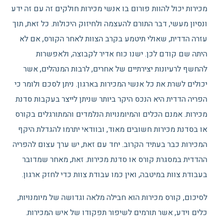
מכירות יכול להוות פורום בו אנשי מכירות חולקים זה עם זה ידע
ונסיון מעשי, דבר התורם להעצמה ולחיזוק היכולות. כל זאת, תוך
עזרה הדדית, שאולי תיטמע בקרב הצוות לאחר הקורס, אם לא
היתה שם קודם לכן. ישנו כוח אדיר לקבוצה, ולאפשרות
להחשף לרעיונות יצירתיים של אחרים, לרבות המנהלים, אשר
יכולים לשרת את כל אנשי המכירות בארגון. ניתן לסכם ולומר כי
הפריה הדדית היא הנכס היקר ביותר שניתן לייצר בעקבות סדנת
מכירות. אמנם הכלים והמיומנויות הנלמדים והמתורגלים בקורס
או בסדנת מכירות חשובים מאוד, ובוודאי יתרמו להגדלת היקף
המכירות כבר בעתיד הקרוב. יחד עם זאת, יש ערך עצום להפריה
ההדדית במסגרת קורס או סדנת מכירות. זאת, מאחר שמדובר
בעבודת צוות במיטבה, ואין כמו עבודת צוות כדי לחזק ארגון.
לסיכום, קורס מכירות הוא חבילה מלאה וגדושה של מיומנויות,
כלים וידע, אשר תורמים לשיפור תפקודו של איש המכירות.