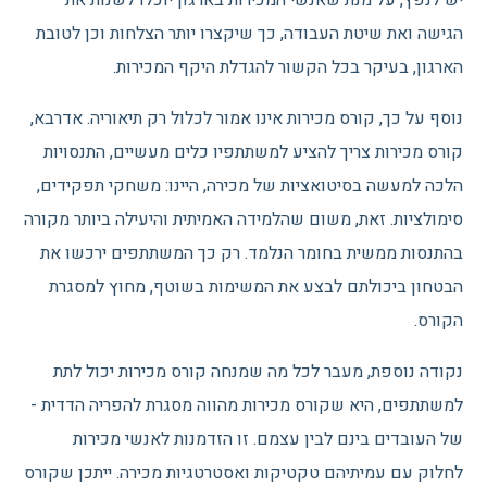
הגישה ואת שיטת העבודה, כך שיקצרו יותר הצלחות וכן לטובת
הארגון, בעיקר בכל הקשור להגדלת היקף המכירות.
נוסף על כך, קורס מכירות אינו אמור לכלול רק תיאוריה. אדרבא,
קורס מכירות צריך להציע למשתתפיו כלים מעשיים, התנסויות
הלכה למעשה בסיטואציות של מכירה, היינו: משחקי תפקידים,
סימולציות. זאת, משום שהלמידה האמיתית והיעילה ביותר מקורה
בהתנסות ממשית בחומר הנלמד. רק כך המשתתפים ירכשו את
הבטחון ביכולתם לבצע את המשימות בשוטף, מחוץ למסגרת
הקורס.
נקודה נוספת, מעבר לכל מה שמנחה קורס מכירות יכול לתת
למשתתפים, היא שקורס מכירות מהווה מסגרת להפריה הדדית -
של העובדים בינם לבין עצמם. זו הזדמנות לאנשי מכירות
לחלוק עם עמיתיהם טקטיקות ואסטרטגיות מכירה. ייתכן שקורס