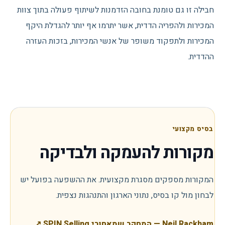
חבילה זו גם טומנת בחובה הזדמנות לשיתוף פעולה בתוך צוות
המכירות ולהפריה הדדית, אשר יתרמו אף יותר להגדלת היקף
המכירות ולתפקוד משופר של אנשי המכירות, בזכות העזרה
ההדדית.
בסיס מקצועי
מקורות להעמקה ולבדיקה
המקורות מספקים מסגרת מקצועית. את ההשפעה בפועל יש
לבחון מול קו בסיס, נתוני הארגון והתנהגות נצפית.
Neil Rackham — המחקר שמאחורי SPIN Selling
↗