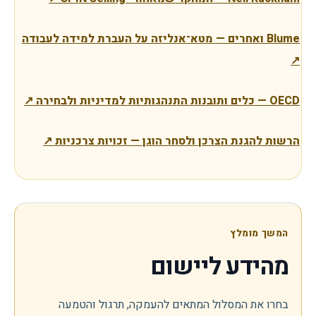
Blume ואחרים — מטא־אנליזה על העברת למידה לעבודה
↗
OECD — כלים ותובנות התנהגותיות למדיניות ולבחירה
↗
הרשות להגנת הצרכן ולסחר הוגן — זכויות צרכניות
↗
המשך מומלץ
מהידע ליישום
בחרו את המסלול המתאים להעמקה, תרגול והטמעה