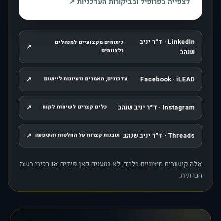
, נפתח בחלון חדש
לצפייה בפרופיל ובביקורות העדכניות
↗
LinkedIn · ד״ר יניב
ניתוחים מקצועיים למנהלים
↗
, נפתח בחלון חדש
ולצוותים
שנהב
↗
Facebook · iLEAD
עדכונים, מאמרים ורעיונות ליישום
, נפתח בחלון חדש
Instagram · ד״ר יניב שנהב
↗
כלים קצרים לשיחות לקוח
, נפתח בחלון חדש
Threads · ד״ר יניב שנהב
↗
תובנות קצרות על החלטות והשפעה
, נפתח בחלון חדש
אלה קישורים חיצוניים בלבד; לא נטענים כאן פידים או רכיבי רשת
חברתית.