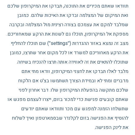
תוודאו שאתם מכירים את התוכנה, תבדקו את המיקרופון שלכם
ואת המיקום של המצלמה ובדקו את האיכות שלהם. כמובן
שמלבד למקם את עצמכם בצורה רצינית מול המצלמה ובקרבה
מספקת אל המיקרופון, תוכלו גם לשנות את הרקע שמאחוריכם.
מצב זה נמצא באזור ההגדרות (''settings'') שם תוכלו להחליף
את הרקע מאחוריכם למשרד או לכל מקום אחר שתרצו, כמובן
שתוכלו להתאים את זה לאווירה אותה תרצו להנכיח בשיחה.
מלבד לאלו תבדקו את לחצני המיקרופון, וודאו מתי אתם
מדברים ומתי לא ובמידת הצורך תשתמשו בצ'ט אם הלקוח
שלכם מתקשה בהפעלת המיקרופון שלו. דבר אחרון לפני
שאתם קובעים פגישת כדי למכור בזום, ייצרו לעצמם מפגש או
שתשלחו הזמנה למפגש עם מכר ותוודאו שאתם יודעים
להוסיף את הפגישה בזום לקלנדר שבסמארטפון ואיך לשלוח
את לינק הפגישה.