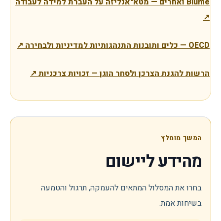
Blume ואחרים — מטא־אנליזה על העברת למידה לעבודה
↗
OECD — כלים ותובנות התנהגותיות למדיניות ולבחירה
↗
הרשות להגנת הצרכן ולסחר הוגן — זכויות צרכניות
↗
המשך מומלץ
מהידע ליישום
בחרו את המסלול המתאים להעמקה, תרגול והטמעה
בשיחות אמת.