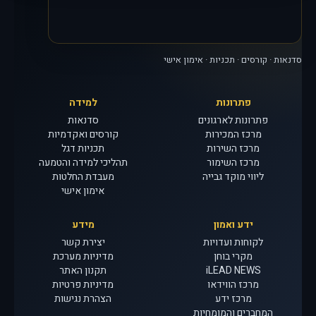
סדנאות · קורסים · תכניות · אימון אישי
פתרונות
למידה
פתרונות לארגונים
סדנאות
מרכז המכירות
קורסים ואקדמיות
מרכז השירות
תכניות דגל
מרכז השימור
תהליכי למידה והטמעה
ליווי מוקד גבייה
מעבדת החלטות
אימון אישי
ידע ואמון
מידע
לקוחות ועדויות
יצירת קשר
מקרי בוחן
מדיניות מערכת
iLEAD NEWS
תקנון האתר
מרכז הווידאו
מדיניות פרטיות
מרכז ידע
הצהרת נגישות
המחברים והמומחיות