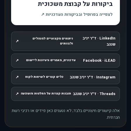
ביקורות על קבוצת משכוכית
, נפתח בחלון חדש
לצפייה בפרופיל ובביקורות העדכניות
↗
LinkedIn · ד״ר יניב
ניתוחים מקצועיים למנהלים
↗
, נפתח בחלון חדש
ולצוותים
שנהב
↗
Facebook · iLEAD
עדכונים, מאמרים ורעיונות ליישום
, נפתח בחלון חדש
Instagram · ד״ר יניב שנהב
↗
כלים קצרים לשיחות לקוח
, נפתח בחלון חדש
Threads · ד״ר יניב שנהב
↗
תובנות קצרות על החלטות והשפעה
, נפתח בחלון חדש
אלה קישורים חיצוניים בלבד; לא נטענים כאן פידים או רכיבי רשת
חברתית.