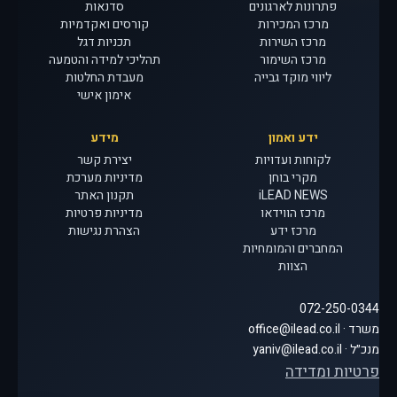
פתרונות לארגונים
סדנאות
מרכז המכירות
קורסים ואקדמיות
מרכז השירות
תכניות דגל
מרכז השימור
תהליכי למידה והטמעה
ליווי מוקד גבייה
מעבדת החלטות
אימון אישי
ידע ואמון
מידע
לקוחות ועדויות
יצירת קשר
מקרי בוחן
מדיניות מערכת
iLEAD NEWS
תקנון האתר
מרכז הווידאו
מדיניות פרטיות
מרכז ידע
הצהרת נגישות
המחברים והמומחיות
הצוות
072-250-0344
משרד · office@ilead.co.il
מנכ״ל · yaniv@ilead.co.il
פרטיות ומדידה