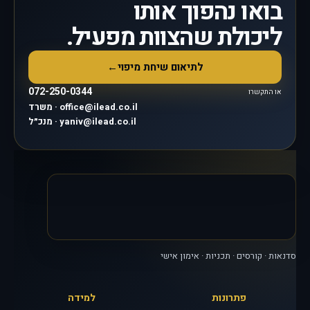
בואו נהפוך אותו
ליכולת שהצוות מפעיל.
לתיאום שיחת מיפוי
←
072-250-0344
או התקשרו
משרד · office@ilead.co.il
מנכ״ל · yaniv@ilead.co.il
סדנאות · קורסים · תכניות · אימון אישי
פתרונות
למידה