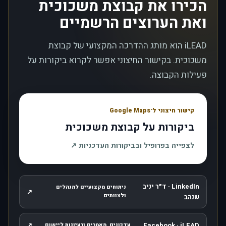
הכירו את קבוצת משכוכית
ואת הערוצים הרשמיים
iLEAD הוא מותג ההדרכה המקצועי של קבוצת
משכוכית. בקישור החיצוני אפשר לקרוא ביקורות על
פעילות הקבוצה.
קישור חיצוני ל־Google Maps
ביקורות על קבוצת משכוכית
, נפתח בחלון חדש
לצפייה בפרופיל ובביקורות העדכניות
↗
LinkedIn · ד״ר יניב
ניתוחים מקצועיים למנהלים
↗
, נפתח בחלון חדש
ולצוותים
שנהב
↗
Facebook · iLEAD
עדכונים, מאמרים ורעיונות ליישום