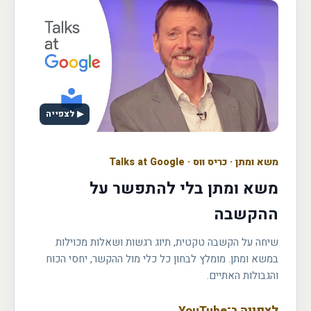
▶ לצפייה
משא ומתן
·
כריס ווס · Talks at Google
משא ומתן בלי להתפשר על
ההקשבה
שיחה על הקשבה טקטית, תיוג רגשות ושאלות מכוילות
במשא ומתן. מומלץ לבחון כל כלי מול ההקשר, יחסי הכוח
והגבולות האתיים.
לצפייה ב־YouTube
←