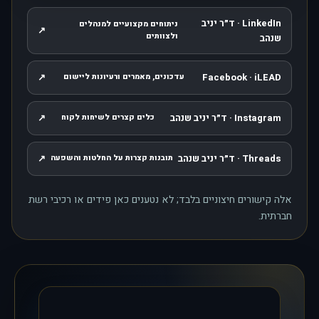
LinkedIn · ד״ר יניב
ניתוחים מקצועיים למנהלים
↗
, נפתח בחלון חדש
ולצוותים
שנהב
↗
Facebook · iLEAD
עדכונים, מאמרים ורעיונות ליישום
, נפתח בחלון חדש
Instagram · ד״ר יניב שנהב
↗
כלים קצרים לשיחות לקוח
, נפתח בחלון חדש
Threads · ד״ר יניב שנהב
↗
תובנות קצרות על החלטות והשפעה
, נפתח בחלון חדש
אלה קישורים חיצוניים בלבד; לא נטענים כאן פידים או רכיבי רשת
חברתית.