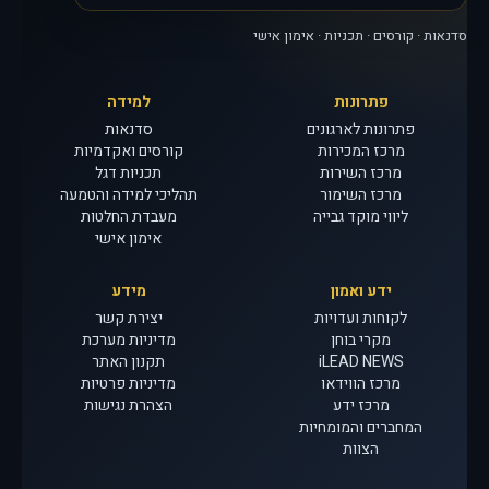
סדנאות · קורסים · תכניות · אימון אישי
פתרונות
למידה
פתרונות לארגונים
סדנאות
מרכז המכירות
קורסים ואקדמיות
מרכז השירות
תכניות דגל
מרכז השימור
תהליכי למידה והטמעה
ליווי מוקד גבייה
מעבדת החלטות
אימון אישי
ידע ואמון
מידע
לקוחות ועדויות
יצירת קשר
מקרי בוחן
מדיניות מערכת
iLEAD NEWS
תקנון האתר
מרכז הווידאו
מדיניות פרטיות
מרכז ידע
הצהרת נגישות
המחברים והמומחיות
הצוות