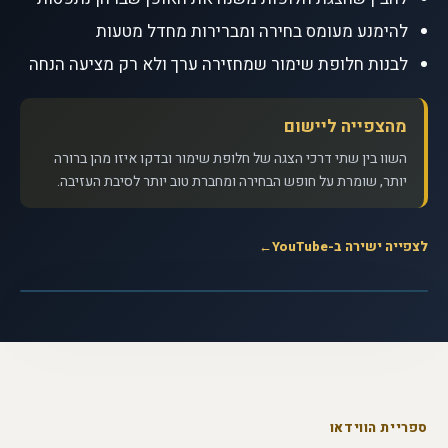
להימנע מעומס בחירה ומברירות מחדל מטעות
לבנות חלופת שימור שמחזירה ערך ולא רק מציעה הנחה
מהצפייה ליישום
השוו בין שתי דרכי הצגה של חלופת שימור ובדקו איזו מהן ברורה
יותר, שומרת על חופש הבחירה ומחברת טוב יותר לסיבת העזיבה.
לצפייה ישירה ב-YouTube
←
לצפייה בסרטון
▶
האם אנחנו שולטים בהחלטות שלנו? - דן
אריאלי · ערוץ TED
ספריית הווידאו