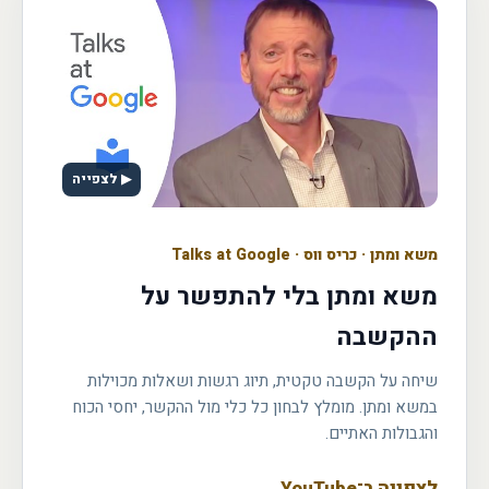
▶ לצפייה
משא ומתן
·
כריס ווס · Talks at Google
משא ומתן בלי להתפשר על
ההקשבה
שיחה על הקשבה טקטית, תיוג רגשות ושאלות מכוילות
במשא ומתן. מומלץ לבחון כל כלי מול ההקשר, יחסי הכוח
והגבולות האתיים.
לצפייה ב־YouTube
←