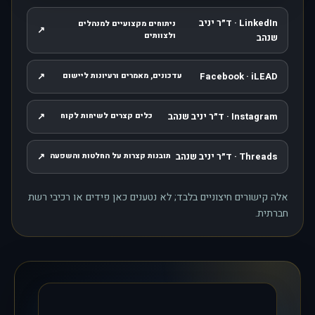
LinkedIn · ד״ר יניב
ניתוחים מקצועיים למנהלים
↗
, נפתח בחלון חדש
ולצוותים
שנהב
↗
Facebook · iLEAD
עדכונים, מאמרים ורעיונות ליישום
, נפתח בחלון חדש
Instagram · ד״ר יניב שנהב
↗
כלים קצרים לשיחות לקוח
, נפתח בחלון חדש
Threads · ד״ר יניב שנהב
↗
תובנות קצרות על החלטות והשפעה
, נפתח בחלון חדש
אלה קישורים חיצוניים בלבד; לא נטענים כאן פידים או רכיבי רשת
חברתית.