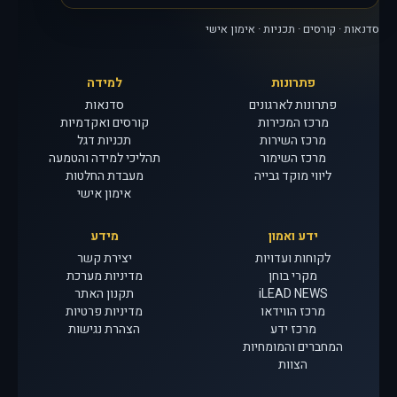
סדנאות · קורסים · תכניות · אימון אישי
פתרונות
למידה
פתרונות לארגונים
סדנאות
מרכז המכירות
קורסים ואקדמיות
מרכז השירות
תכניות דגל
מרכז השימור
תהליכי למידה והטמעה
ליווי מוקד גבייה
מעבדת החלטות
אימון אישי
ידע ואמון
מידע
לקוחות ועדויות
יצירת קשר
מקרי בוחן
מדיניות מערכת
iLEAD NEWS
תקנון האתר
מרכז הווידאו
מדיניות פרטיות
מרכז ידע
הצהרת נגישות
המחברים והמומחיות
הצוות