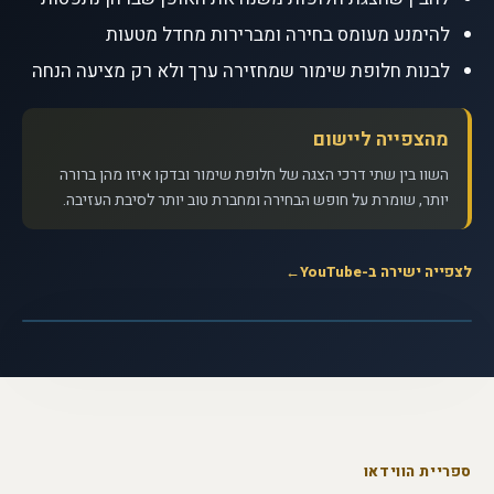
להימנע מעומס בחירה ומברירות מחדל מטעות
לבנות חלופת שימור שמחזירה ערך ולא רק מציעה הנחה
מהצפייה ליישום
השוו בין שתי דרכי הצגה של חלופת שימור ובדקו איזו מהן ברורה
יותר, שומרת על חופש הבחירה ומחברת טוב יותר לסיבת העזיבה.
לצפייה ישירה ב-YouTube
←
לצפייה בסרטון
▶
האם אנחנו שולטים בהחלטות שלנו? - דן
אריאלי · ערוץ TED
ספריית הווידאו