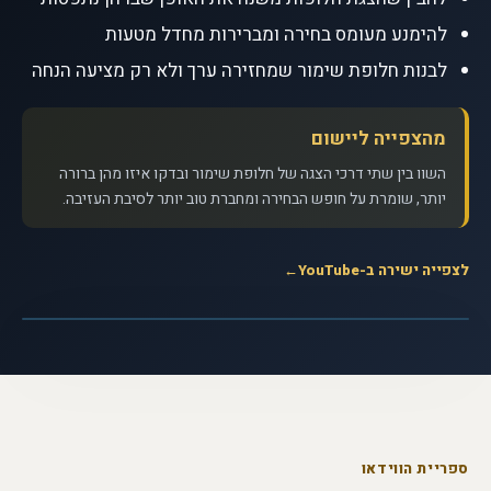
להימנע מעומס בחירה ומברירות מחדל מטעות
לבנות חלופת שימור שמחזירה ערך ולא רק מציעה הנחה
מהצפייה ליישום
השוו בין שתי דרכי הצגה של חלופת שימור ובדקו איזו מהן ברורה
יותר, שומרת על חופש הבחירה ומחברת טוב יותר לסיבת העזיבה.
לצפייה ישירה ב-YouTube
←
לצפייה בסרטון
▶
האם אנחנו שולטים בהחלטות שלנו? - דן
אריאלי · ערוץ TED
ספריית הווידאו