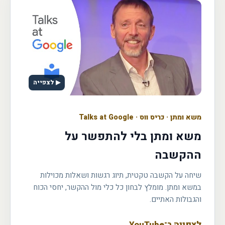
▶ לצפייה
משא ומתן
·
כריס ווס · Talks at Google
משא ומתן בלי להתפשר על
ההקשבה
שיחה על הקשבה טקטית, תיוג רגשות ושאלות מכוילות
במשא ומתן. מומלץ לבחון כל כלי מול ההקשר, יחסי הכוח
והגבולות האתיים.
לצפייה ב־YouTube
←