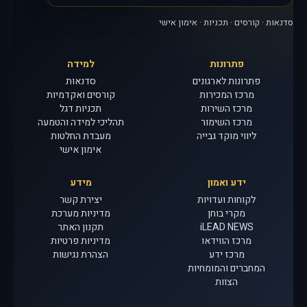
סדנאות · קורסים · תכניות · אימון אישי
פתרונות
למידה
פתרונות לארגונים
סדנאות
מרכז המכירות
קורסים ואקדמיות
מרכז השירות
תכניות דגל
מרכז השימור
תהליכי למידה והטמעה
ליווי מוקד גבייה
מעבדת החלטות
אימון אישי
ידע ואמון
מידע
לקוחות ועדויות
יצירת קשר
מקרי בוחן
מדיניות מערכת
iLEAD NEWS
תקנון האתר
מרכז הווידאו
מדיניות פרטיות
מרכז ידע
הצהרת נגישות
המחברים והמומחיות
הצוות