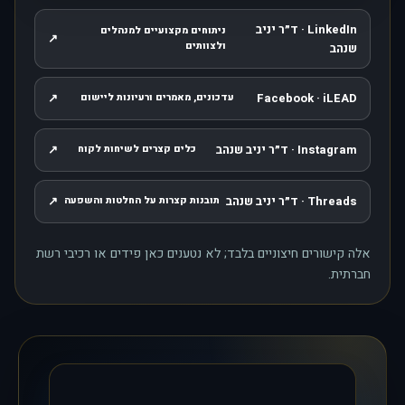
LinkedIn · ד״ר יניב
ניתוחים מקצועיים למנהלים
↗
, נפתח בחלון חדש
ולצוותים
שנהב
↗
Facebook · iLEAD
עדכונים, מאמרים ורעיונות ליישום
, נפתח בחלון חדש
Instagram · ד״ר יניב שנהב
↗
כלים קצרים לשיחות לקוח
, נפתח בחלון חדש
Threads · ד״ר יניב שנהב
↗
תובנות קצרות על החלטות והשפעה
, נפתח בחלון חדש
אלה קישורים חיצוניים בלבד; לא נטענים כאן פידים או רכיבי רשת
חברתית.