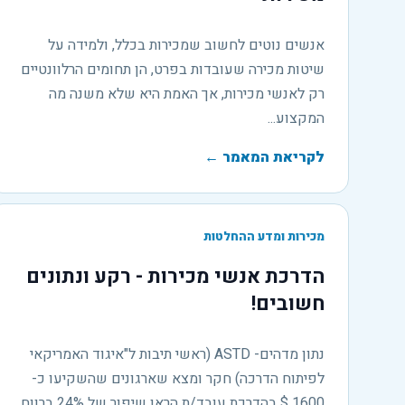
אנשים נוטים לחשוב שמכירות בכלל, ולמידה על
שיטות מכירה שעובדות בפרט, הן תחומים הרלוונטיים
רק לאנשי מכירות, אך האמת היא שלא משנה מה
המקצוע...
לקריאת המאמר
←
מכירות ומדע ההחלטות
הדרכת אנשי מכירות - רקע ונתונים
חשובים!
נתון מדהים- ASTD (ראשי תיבות ל"איגוד האמריקאי
לפיתוח הדרכה) חקר ומצא שארגונים שהשקיעו כ-
1600 $ בהדרכת עובד/ת הראו שיפור של 24% ברווח