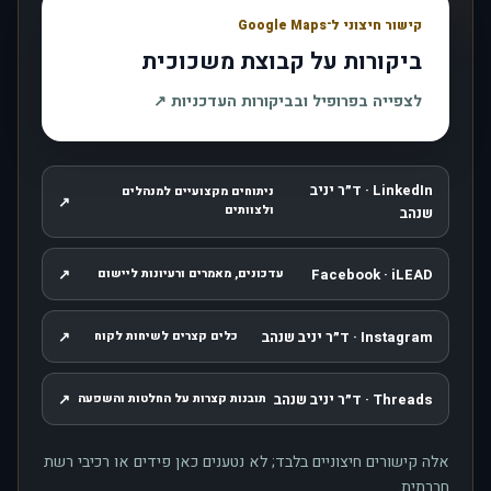
קישור חיצוני ל־Google Maps
ביקורות על קבוצת משכוכית
, נפתח בחלון חדש
לצפייה בפרופיל ובביקורות העדכניות
↗
LinkedIn · ד״ר יניב
ניתוחים מקצועיים למנהלים
↗
, נפתח בחלון חדש
ולצוותים
שנהב
↗
Facebook · iLEAD
עדכונים, מאמרים ורעיונות ליישום
, נפתח בחלון חדש
Instagram · ד״ר יניב שנהב
↗
כלים קצרים לשיחות לקוח
, נפתח בחלון חדש
Threads · ד״ר יניב שנהב
↗
תובנות קצרות על החלטות והשפעה
, נפתח בחלון חדש
אלה קישורים חיצוניים בלבד; לא נטענים כאן פידים או רכיבי רשת
חברתית.