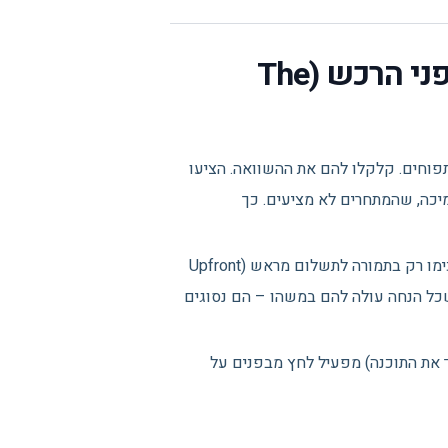
המדריך המעשי: להיות צעד אחד לפני הרכש (The
 משווים תפוחים לתפוחים. קלקלו להם את ההשוואה. הציעו
Bund) הכוללות שירותי VIP, הדרכות ותמיכה, שהמתחרים לא מציעים. כך
משא ומתן על "תנאים" ולא על "מחיר": רכש דורש 10% הנחה? תסכימו רק בתמורה לתשלום מראש (Upfront
 התחייבות לחוזה של 3 שנים. ברגע שכל הנחה עולה להם במשהו – הם נסוגים
וונטי (זה שצריך את התוכנה) מפעיל לחץ מבפנים על