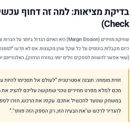
Check)
שחיקת מחירים (Margin Erosion) היא האיום הגדול 
כיום מקבלות בונוסים על כל שקל שהן מקצצות. אם לא תדעו "למסגר"
(שאי אפשר להשוות לספקים זולים יותר במזרח הרחוק), האלגוריתם יהפוך אתכם לסח
זווית מומחה: תובנה אסטרטגית "לעולם אל תסכימו להיות
מכם למלא מפרט מחירים טכני שמקשה עליכם להציג את ה
במשחק שנועד להכשיל אתכם. עקפו את הרכש, חזרו לספונ
להגדיר לרכש ש'את הבעיה הזו, רק הספק הזה פותר'."