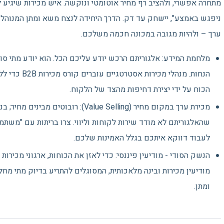
מתחרה אפשרי, ולהציב רף מחיר אוטומטי ונוקשה. איש מכירות שיגיע
ניפגש באמצע", יישחק עד דק. הדרך היחידה לנצח משא ומתן המנוהל ע
ערך – ולהיות מגובה במכונה חכמה משלכם.
מלחמת המידע: אלגוריתם הרכש יודע עליכם הכל. הוא יודע מתי ס
הנחות. מנהלי מ
הכוח על ידי יצירת דחיפות מהצד של הלקוח.
מכירת ערך במקום מחיר (Value Selling): רו
שהאלגוריתם לא מודד שירות לקוחות וליווי. צרו בריתות עם "מש
לעבוד דווקא איתכם בגלל האמינות שלכם.
הנשק הסודי - מודיעין פיננסי: כדי לאזן את הכוחות, ארגוני מכיר
מודיעין מכירות ובינה מלאכותית, המסוגלים להתריע בדיוק מתי 
ומתן.