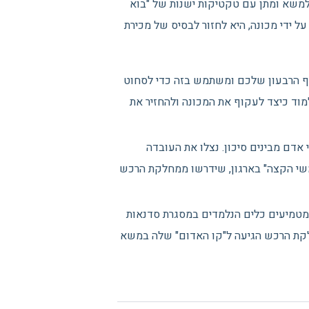
 למשא ומתן עם טקטיקות ישנות של "בוא
ל ידי מכונה, היא לחזור לבסיס של מכירת
וף הרבעון שלכם ומשתמש בזה כדי לסחוט
כירות אסטרטגיים עוברים קורס מכירות B2B כדי ללמוד כיצד לעקוף את המכונה ולהחזיר את
בוטים מבינים מחיר; בני אדם מבינים סיכון. נצלו את העובדה
תמשי הקצה" בארגון, שידרשו ממחלקת הרכש
ות מטמיעים כלים הנלמדים במסגרת סדנאות
מחלקת הרכש הגיעה ל"קו האדום" שלה במשא