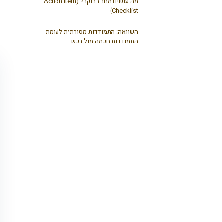
מה עושים מחר בבוקר? (Action Item
Checklist)
השוואה: התמודדות מסורתית לעומת
התמודדות חכמה מול רכש