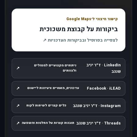
קישור חיצוני ל־Google Maps
ביקורות על קבוצת משכוכית
, נפתח בחלון חדש
לצפייה בפרופיל ובביקורות העדכניות
↗
LinkedIn · ד״ר יניב
ניתוחים מקצועיים למנהלים
↗
, נפתח בחלון חדש
ולצוותים
שנהב
↗
Facebook · iLEAD
עדכונים, מאמרים ורעיונות ליישום
, נפתח בחלון חדש
Instagram · ד״ר יניב שנהב
↗
כלים קצרים לשיחות לקוח
, נפתח בחלון חדש
Threads · ד״ר יניב שנהב
↗
תובנות קצרות על החלטות והשפעה
, נפתח בחלון חדש