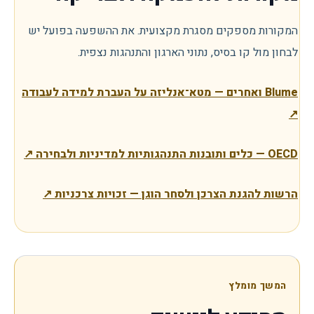
המקורות מספקים מסגרת מקצועית. את ההשפעה בפועל יש
לבחון מול קו בסיס, נתוני הארגון והתנהגות נצפית.
Blume ואחרים — מטא־אנליזה על העברת למידה לעבודה
↗
OECD — כלים ותובנות התנהגותיות למדיניות ולבחירה
↗
הרשות להגנת הצרכן ולסחר הוגן — זכויות צרכניות
↗
המשך מומלץ