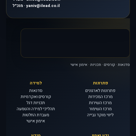
מנכ״ל · yaniv@ilead.co.il
סדנאות · קורסים · תכניות · אימון אישי
פתרונות
למידה
פתרונות לארגונים
סדנאות
מרכז המכירות
קורסים ואקדמיות
מרכז השירות
תכניות דגל
מרכז השימור
תהליכי למידה והטמעה
ליווי מוקד גבייה
מעבדת החלטות
אימון אישי
ידע ואמון
מידע