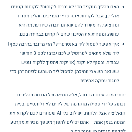
האם תהליך מוקפד מדי לא יבריח לקוחות? לקוחות קטנים
אולי כן, אבל לקוחות אנטרפרייז מעריכים תהליך מסודר
ומקצועי. זה משדר להם שאתם חברה שיודעת מה היא
עושה, ומפחית את הסיכון שהם לוקחים בבחירה בכם.
איך אפשר לפסול ליד באנטרפרייז? הרי מדובר בהרבה כסף!
ליד שלא מתאים לפרופיל שלכם יבזבז לכם 3 חודשי
עבודה, ובסוף לא יקנה (או יקנה ויהפוך ללקוח נוטש
ששואב משאבי תמיכה). לפסול ליד משמעו לפנות זמן כדי
לסגור עסקה אמיתית.
יחסי המרה אינם גזר גורל, אלא תוצאה של הנדסת תהליכים
נכונה. על ידי פסילה מוקדמת של לידים לא רלוונטיים, בניית
קואליציה אצל הלקוח, ושילוב כלי AI שעוזרים לכם לקרוא את
המפה בזמן אמת – אתם יכולים להפוך משפך מכירות מקרטע
למכונת סגירות משומנת היטב.