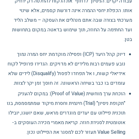
עבודה יקרים. הניסיון "לדחוף" את הלקוח להחלטה רק ירחיק
אותו. הכפלת יחסי ההמרה אינה דורשת קסמים, אלא שינוי
מערכתי בצורה שבה אתם מנהלים את העסקה – משלב הליד
ועד החתימה על החוזה, תוך שימוש בדאטה במקום בתחושות
בטן.
דיוק קהל היעד (ICP) ופסילה מוקדמת: יחס המרה נמוך
נובע פעמים רבות מלידים לא מדויקים. הגדירו פרופיל לקוח
אידיאלי קשוח, ו אל תפחדו לפסול (Disqualify) לידים שלא
עומדים בו כבר בשיחה הראשונה. זה חוסך זמן יקר לצוות.
הוכחת ערך מוחשית (Proof of Value): במקום להעניק
"תקופת ניסיון" (Trial) חינמית וחסרת מיקוד שמתמסמסת, בנו
תוכנית פיילוט עם יעדים מוגדרים מראש, שאם יושגו, יובילו
אוטומטית לסגירת חוזה. קריאת מאמרי מכירה העוסקים ב-
Value Selling תעזור לכם למסגר את הפיילוט נכון.