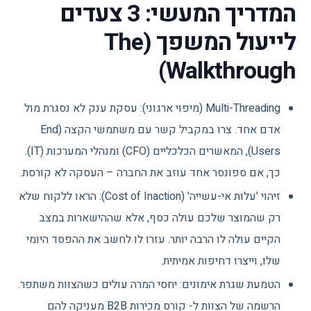
המדריך המעשי: 3 צעדים
לייעול המשפך (The
Walkthrough)
Multi-Threading (מיפוי ארגוני): עסקת ענק לא נסגרת מול
אדם אחד. צרו במקביל קשר עם משתמשי הקצה (End
Users), המאשרים הכלכליים (CFO) ומנהלי המערכות (IT).
כך, אם ספונסר אחד עוזב את החברה – העסקה לא קורסת.
זיהוי 'עלות אי-עשייה' (Cost of Inaction): הראו ללקוח שלא
רק שהמוצר שלכם עולה כסף, אלא שההישארות במצב
הקיים עולה לו הרבה יותר. עזרו לו לחשב את ההפסד היומי
שלו, וייצרו דחיפות אמיתית.
הטמעת שגרת אימונים: יחסי המרה עולים כשהצוות משתפר.
הרשמה של הצוות ל- קורס מכירות B2B מעניקה להם