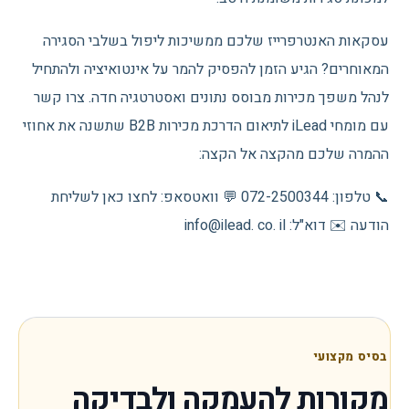
עסקאות האנטרפרייז שלכם ממשיכות ליפול בשלבי הסגירה
המאוחרים? הגיע הזמן להפסיק להמר על אינטואיציה ולהתחיל
לנהל משפך מכירות מבוסס נתונים ואסטרטגיה חדה. צרו קשר
עם מומחי iLead לתיאום הדרכת מכירות B2B שתשנה את אחוזי
ההמרה שלכם מהקצה אל הקצה:
📞 טלפון: 072-2500344 💬 וואטסאפ: לחצו כאן לשליחת
הודעה ✉️ דוא"ל: info@ilead. co. il
בסיס מקצועי
מקורות להעמקה ולבדיקה