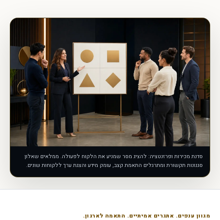
סדנת מכירות ופרזנטציה: להציג מסר שמניע את הלקוח לפעולה. ממלאים שאלון
סגנונות תקשורת ומתרגלים התאמת קצב, עומק מידע והצגת ערך ללקוחות שונים.
מגוון ענפים. אתגרים אמיתיים. התאמה לארגון.