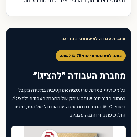
תפעולי כאשר מקור הבעיה אינו התנהגות בשיחה
מחברת עבודה למשתתפי ההדרכה
מתנה למשתתפים · שווי 75 ₪ לעותק
מחברת העבודה ״להציג!״
כל משתתף בסדנת פרזנטציה אפקטיבית במכירה מקבל
במתנה מד״ר יניב שנהב עותק של מחברת העבודה ״להציג!״,
בשווי 75 ₪. המחברת ממשיכה את התרגול של מסר, סיפור,
קול, שפת גוף והצגה עצמית.