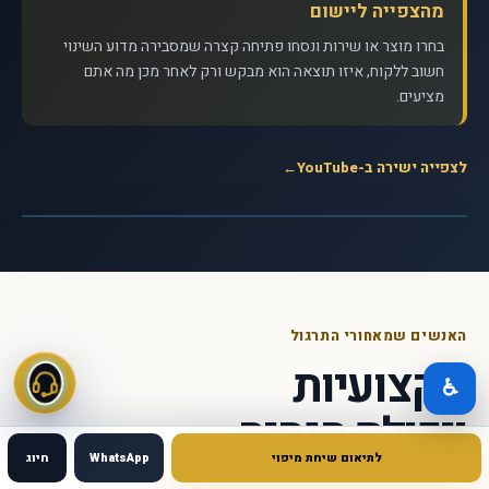
מהצפייה ליישום
בחרו מוצר או שירות ונסחו פתיחה קצרה שמסבירה מדוע השינוי
חשוב ללקוח, איזו תוצאה הוא מבקש ורק לאחר מכן מה אתם
מציעים.
לצפייה ישירה ב-YouTube
←
לצפייה בסרטון
▶
להתחיל במשמעות: סיימון סינק על מסר
שמעורר פעולה - Simon Sinek · TED
האנשים שמאחורי התרגול
מקצועיות
♿
ויכולת הנחיה
לתיאום שיחת מיפוי
WhatsApp
חיוג