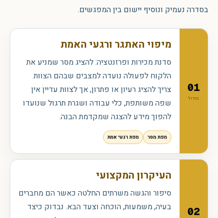
בסדרה נעמיק ונוסיף יישום בין המפגשים.
מיפוי האתגר ורגעי האמת
סדנת מכירות ופרזנטציה: להציג מסר שמניע את
הלקוח לפעולה נועדה למצבים שבהם הצוות
01
צריך להציג רעיון או פתרון, אך לצוות עדיין אין
מודול
שפה משותפת, כלי עבודה ושגרת תרגול שנועדו
להפוך מידע להצגה שמקדמת הבנה.
מפת מסר
מפת רגעי אמת
העיקרון המקצועי
סיפור והגשה משרתים החלטה כאשר הם מחברים
בעיה, משמעות, הוכחה וצעד הבא. נבדוק כיצד
02