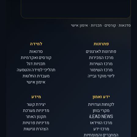
סדנאות · קורסים · תכניות · אימון אישי
פתרונות
למידה
פתרונות לארגונים
סדנאות
מרכז המכירות
קורסים ואקדמיות
מרכז השירות
תכניות דגל
מרכז השימור
תהליכי למידה והטמעה
ליווי מוקד גבייה
מעבדת החלטות
אימון אישי
ידע ואמון
מידע
לקוחות ועדויות
יצירת קשר
מקרי בוחן
מדיניות מערכת
iLEAD NEWS
תקנון האתר
מרכז הווידאו
מדיניות פרטיות
מרכז ידע
הצהרת נגישות
המחברים והמומחיות