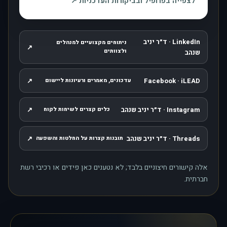
, נפתח בחלון חדש
לצפייה בפרופיל ובביקורות העדכניות
↗
LinkedIn · ד״ר יניב
ניתוחים מקצועיים למנהלים
↗
, נפתח בחלון חדש
ולצוותים
שנהב
↗
Facebook · iLEAD
עדכונים, מאמרים ורעיונות ליישום
, נפתח בחלון חדש
Instagram · ד״ר יניב שנהב
↗
כלים קצרים לשיחות לקוח
, נפתח בחלון חדש
Threads · ד״ר יניב שנהב
↗
תובנות קצרות על החלטות והשפעה
, נפתח בחלון חדש
אלה קישורים חיצוניים בלבד; לא נטענים כאן פידים או רכיבי רשת
חברתית.