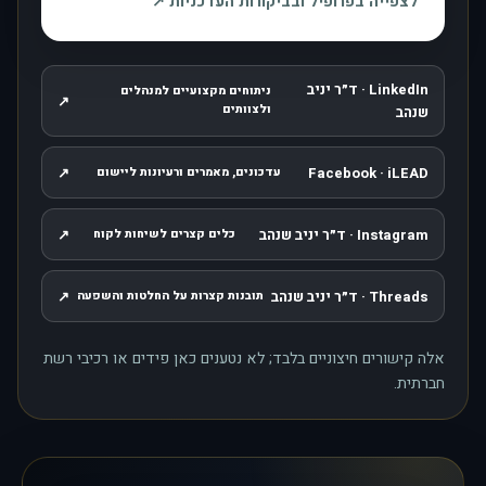
, נפתח בחלון חדש
לצפייה בפרופיל ובביקורות העדכניות
↗
LinkedIn · ד״ר יניב
ניתוחים מקצועיים למנהלים
↗
, נפתח בחלון חדש
ולצוותים
שנהב
↗
Facebook · iLEAD
עדכונים, מאמרים ורעיונות ליישום
, נפתח בחלון חדש
Instagram · ד״ר יניב שנהב
↗
כלים קצרים לשיחות לקוח
, נפתח בחלון חדש
Threads · ד״ר יניב שנהב
↗
תובנות קצרות על החלטות והשפעה
, נפתח בחלון חדש
אלה קישורים חיצוניים בלבד; לא נטענים כאן פידים או רכיבי רשת
חברתית.