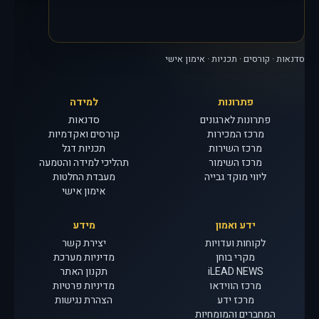
סדנאות · קורסים · תכניות · אימון אישי
פתרונות
למידה
פתרונות לארגונים
סדנאות
מרכז המכירות
קורסים ואקדמיות
מרכז השירות
תכניות דגל
מרכז השימור
תהליכי למידה והטמעה
ליווי מוקד גבייה
מעבדת החלטות
אימון אישי
ידע ואמון
מידע
לקוחות ועדויות
יצירת קשר
מקרי בוחן
מדיניות מערכת
iLEAD NEWS
תקנון האתר
מרכז הווידאו
מדיניות פרטיות
מרכז ידע
הצהרת נגישות
המחברים והמומחיות