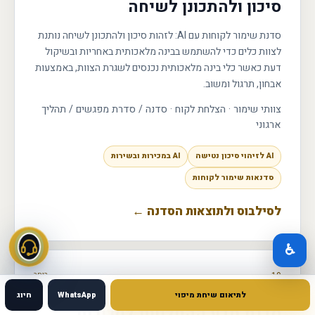
סיכון ולהתכונן לשיחה
סדנת שימור לקוחות עם AI: לזהות סיכון ולהתכונן לשיחה נותנת
לצוות כלים כדי להשתמש בבינה מלאכותית באחריות ובשיקול
דעת כאשר כלי בינה מלאכותית נכנסים לשגרת הצוות, באמצעות
אבחון, תרגול ומשוב.
צוותי שימור · הצלחת לקוח
·
סדנה / סדרת מפגשים / תהליך
ארגוני
AI לזיהוי סיכון נטישה
AI במכירות ובשירות
סדנאות שימור לקוחות
לסילבוס ולתוצאות הסדנה ←
♿
19
רוחב
לתיאום שיחת מיפוי
WhatsApp
חיוג
סדנת מדע ההחלטות למכירות,