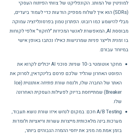
למוניטין של המותג. הקונפליקט של צוותי הפיתוח העסקי
(SDRs) הוא איך לשלוח מספיק הודעות כדי לעמוד ביעדים,
מבלי להישמע כמו רובוט. הפתרון טמון בפרסונליזציה עמוקה
מבוססת AI, המאפשרת לאנשי המכירות "לחקור" אלפי לקוחות
בו זמנית ולייצר פניות שמרגישות כאילו נכתבו באופן אישי
במיוחד עבורם.
מחקר אוטומטי ב-10 שניות: סוכני AI יכולים לקרוא את
הפוסט האחרון שהליד שלכם פרסם בלינקדאין, לסרוק את
האתר של החברה שלו, ולנסח שורת פתיחה אותנטית (Ice
Breaker) שמתייחסת בדיוק לפעילות העסקית האחרונה
שלו.
A/B Testing חכם: במקום לנחש איזו שורת נושא תעבוד,
מערכות בינה מלאכותית מייצרות עשרות וריאציות ולומדות
בזמן אמת מה מניב את יחסי ההמרה הגבוהים ביותר,