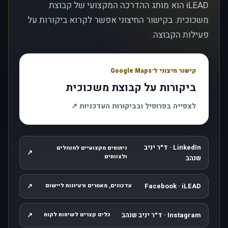
iLEAD הוא מותג ההדרכה המקצועי של קבוצת
משכוכית. בקישור החיצוני אפשר לקרוא ביקורות על
פעילות הקבוצה.
קישור חיצוני ל־Google Maps
ביקורות על קבוצת משכוכית
, נפתח בחלון חדש
לצפייה בפרופיל ובביקורות העדכניות
↗
LinkedIn · ד״ר יניב
ניתוחים מקצועיים למנהלים
↗
, נפתח בחלון חדש
ולצוותים
שנהב
↗
Facebook · iLEAD
עדכונים, מאמרים ורעיונות ליישום
, נפתח בחלון חדש
Instagram · ד״ר יניב שנהב
↗
כלים קצרים לשיחות לקוח
, נפתח בחלון חדש