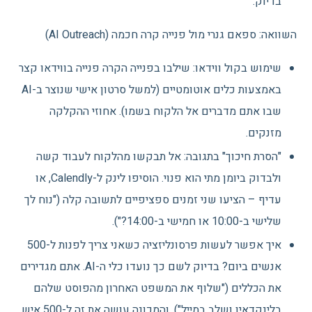
בדיוק.
השוואה: ספאם גנרי מול פנייה קרה חכמה (AI Outreach)
שימוש בקול ווידאו: שילבו בפנייה הקרה פנייה בווידאו קצר
באמצעות כלים אוטומטיים (למשל סרטון אישי שנוצר ב-AI
שבו אתם מדברים אל הלקוח בשמו). אחוזי ההקלקה
מזנקים.
"הסרת חיכוך" בתגובה: אל תבקשו מהלקוח לעבוד קשה
ולבדוק ביומן מתי הוא פנוי. הוסיפו לינק ל-Calendly, או
עדיף – הציעו שני זמנים ספציפיים לתשובה קלה ("נוח לך
שלישי ב-10:00 או חמישי ב-14:00?").
איך אפשר לעשות פרסונליזציה כשאני צריך לפנות ל-500
אנשים ביום? בדיוק לשם כך נועדו כלי ה-AI. אתם מגדירים
את הכללים ("שלוף את המשפט האחרון מהפוסט שלהם
בלינקדאין ושלב במייל"), והמכונה עושה את זה ל-500 איש