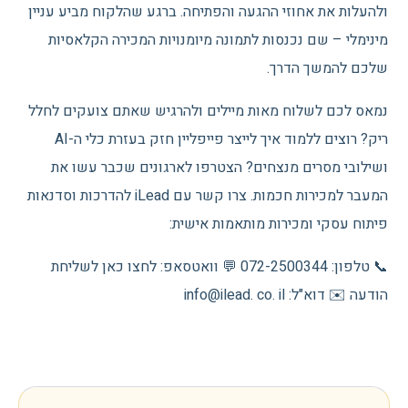
ולהעלות את אחוזי ההגעה והפתיחה. ברגע שהלקוח מביע עניין
מינימלי – שם נכנסות לתמונה מיומנויות המכירה הקלאסיות
שלכם להמשך הדרך.
נמאס לכם לשלוח מאות מיילים ולהרגיש שאתם צועקים לחלל
ריק? רוצים ללמוד איך לייצר פייפליין חזק בעזרת כלי ה-AI
ושילובי מסרים מנצחים? הצטרפו לארגונים שכבר עשו את
המעבר למכירות חכמות. צרו קשר עם iLead להדרכות וסדנאות
פיתוח עסקי ומכירות מותאמות אישית:
📞 טלפון: 072-2500344 💬 וואטסאפ: לחצו כאן לשליחת
הודעה ✉️ דוא"ל: info@ilead. co. il