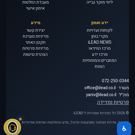
ליווי מוקד גבייה
מעבדת החלטות
אימון אישי
ידע ואמון
מידע
לקוחות ועדויות
יצירת קשר
מקרי בוחן
מדיניות מערכת
iLEAD NEWS
תקנון האתר
מרכז הווידאו
מדיניות פרטיות
מרכז ידע
הצהרת נגישות
המחברים והמומחיות
הצוות
072-250-0344
משרד · office@ilead.co.il
מנכ״ל · yaniv@ilead.co.il
פרטיות ומדידה
© 2026 כל הזכויות שמורות ל־iLEAD
מכירות, שירות ושימור באמצעות תרגול, מדע ההחלטות ושיחות אמיתיות.
♿