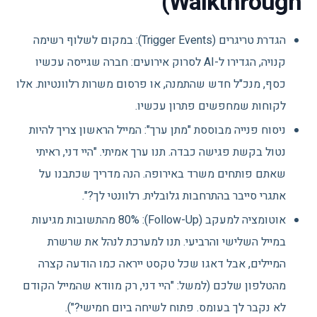
Walkthrough)
הגדרת טריגרים (Trigger Events): במקום לשלוף רשימה
קנויה, הגדירו ל-AI לסרוק אירועים: חברה שגייסה עכשיו
כסף, מנכ"ל חדש שהתמנה, או פרסום משרות רלוונטיות. אלו
לקוחות שמחפשים פתרון עכשיו.
ניסוח פנייה מבוססת "מתן ערך": המייל הראשון צריך להיות
נטול בקשת פגישה כבדה. תנו ערך אמיתי. "היי דני, ראיתי
שאתם פותחים משרד באירופה. הנה מדריך שכתבנו על
אתגרי סייבר בהתרחבות גלובלית. רלוונטי לך?".
אוטומציה למעקב (Follow-Up): 80% מהתשובות מגיעות
במייל השלישי והרביעי. תנו למערכת לנהל את שרשרת
המיילים, אבל דאגו שכל טקסט ייראה כמו הודעה קצרה
מהטלפון שלכם (למשל: "היי דני, רק מוודא שהמייל הקודם
לא נקבר לך בעומס. פתוח לשיחה ביום חמישי?").