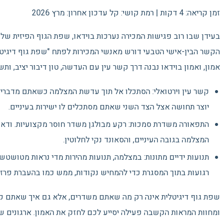
זמן קריאה: 4 דקות | רמת קושי: קל עדכון אחרון: מרץ 2026
בעידן שבו רוב פגישות המכירה נערכות בוידאו, שפת הגוף הפיזית שלנ
הקשר הבין-אישי הטבעי דורש מאנשי המכירות לפתח "שפת גוף דיגיט
אמון, ואמון בוידאו נבנה דרך קשר עין עם העדשה, טון דיבור יציב, ות
קשר עין וירטואלי: הסתכלו אל תוך עדשת המצלמה כשאתם מדברים
יוצר תחושה אצל הצד השני שאתם מסתכלים לו ישירות בעיניים.
התפאורה משדרת סמכות: רקע מבולגן משדר חוסר מקצועיות. ודא
המצלמה בגובה העיניים, והסאונד נקי לחלוטין.
תנועות ידיים מתונות: במצלמה, תנועות מהירות מדי נראות מטושטש
רגועות בתוך המסגרת כדי להמחיש נקודות, ממש כמו בהעברת פרזנ
שפת גוף דיגיטלית אינה רק מה שאתם משדרים, אלא גם איך שאתם קו
ומחוות המראות הקשבה פעילה יסייע לכם לחזק את האמון. ארגונים 