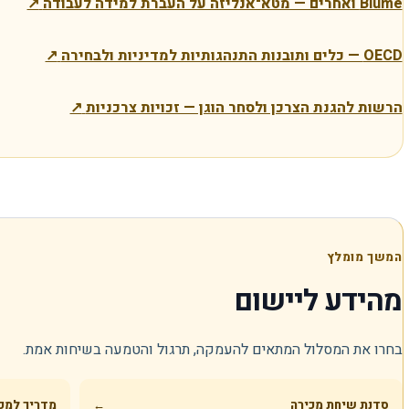
Blume ואחרים — מטא־אנליזה על העברת למידה לעבודה
↗
OECD — כלים ותובנות התנהגותיות למדיניות ולבחירה
↗
הרשות להגנת הצרכן ולסחר הוגן — זכויות צרכניות
↗
המשך מומלץ
מהידע ליישום
בחרו את המסלול המתאים להעמקה, תרגול והטמעה בשיחות אמת.
סדנת שיחת מכירה
←
מדריך למכ