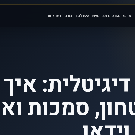
סדנאות
קורסים
תכניות
אימון אישי
לקוחות
מרכז ידע
הצוות
יגיטלית: איך
ון, סמכות ואמ
וידאו