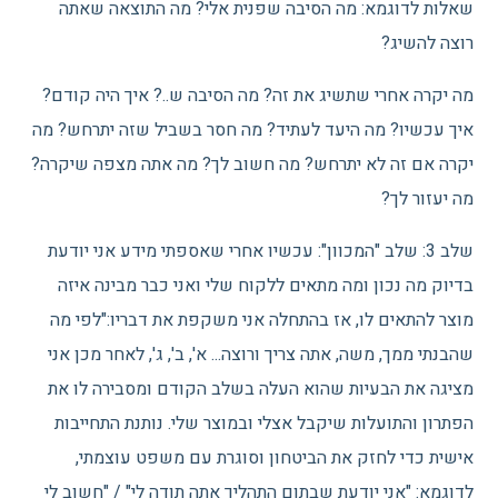
שאלות לדוגמא: מה הסיבה שפנית אלי? מה התוצאה שאתה
רוצה להשיג?
מה יקרה אחרי שתשיג את זה? מה הסיבה ש..? איך היה קודם?
איך עכשיו? מה היעד לעתיד? מה חסר בשביל שזה יתרחש? מה
יקרה אם זה לא יתרחש? מה חשוב לך? מה אתה מצפה שיקרה?
מה יעזור לך?
שלב 3: שלב "המכוון": עכשיו אחרי שאספתי מידע אני יודעת
בדיוק מה נכון ומה מתאים ללקוח שלי ואני כבר מבינה איזה
מוצר להתאים לו, אז בהתחלה אני משקפת את דבריו:"לפי מה
שהבנתי ממך, משה, אתה צריך ורוצה... א', ב', ג', לאחר מכן אני
מציגה את הבעיות שהוא העלה בשלב הקודם ומסבירה לו את
הפתרון והתועלות שיקבל אצלי ובמוצר שלי. נותנת התחייבות
אישית כדי לחזק את הביטחון וסוגרת עם משפט עוצמתי,
לדוגמא: "אני יודעת שבתום התהליך אתה תודה לי" / "חשוב לי