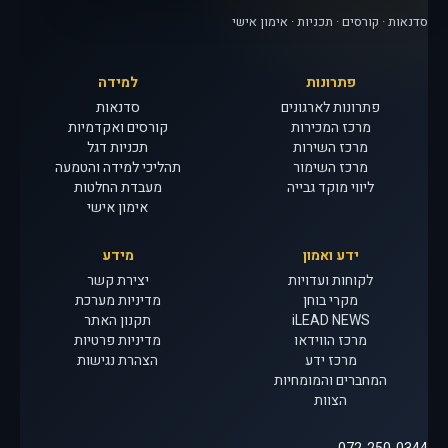
סדנאות · קורסים · תכניות · אימון אישי
פתרונות
למידה
פתרונות לארגונים
סדנאות
מרכז המכירות
קורסים ואקדמיות
מרכז השירות
תכניות דגל
מרכז השימור
תהליכי למידה והטמעה
ליווי מוקד גבייה
מעבדת החלטות
אימון אישי
ידע ואמון
מידע
לקוחות ועדויות
יצירת קשר
מקרי בוחן
מדיניות מערכת
iLEAD NEWS
תקנון האתר
מרכז הווידאו
מדיניות פרטיות
מרכז ידע
הצהרת נגישות
המחברים והמומחיות
הצוות