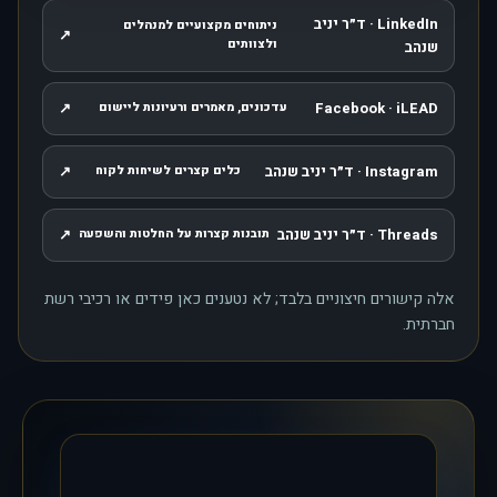
LinkedIn · ד״ר יניב
ניתוחים מקצועיים למנהלים
↗
, נפתח בחלון חדש
ולצוותים
שנהב
↗
Facebook · iLEAD
עדכונים, מאמרים ורעיונות ליישום
, נפתח בחלון חדש
Instagram · ד״ר יניב שנהב
↗
כלים קצרים לשיחות לקוח
, נפתח בחלון חדש
Threads · ד״ר יניב שנהב
↗
תובנות קצרות על החלטות והשפעה
, נפתח בחלון חדש
אלה קישורים חיצוניים בלבד; לא נטענים כאן פידים או רכיבי רשת
חברתית.