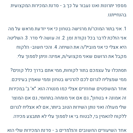
מספר יתרונות ואנו נעבור על כך ב - סדנת המכירות המקצועית
בהנחייתנו.
1. אני בתור המוכר/ת מרגישה בטחון כי אני יודעת מראש על מה
אני הולכת לדבר בכל נקודת זמן. 2. זה עושה לי סדר. 3. השליטה
היא אצלי כי אני מוביל/ה את השיחה. 4. והכי חשוב- הלקוח
מקבל את הרושם שאני מקצועי/ת, אמינה וניתן לסמוך עלי.
תסתכלו על עצמכם בתור לקוחות, ממי אתם בדרך כלל קונים?
ממי שמצליח לגרום לכם להרגיש בטחון וממי שאמין בעיניכם.
אחד המשפטים שחוזרים אצלי כמו מנטרה הוא: "א' ב' במכירות
זה אמונה + בטחון", גם אם אני מומחה בתחומי, גם אם המוצר
שלי מעולה ואני נותן השירות הטוב ביותר, אם לא אצליח לגרום
ללקוח להאמין בי, לבטוח בי או לסמוך עלי לא תתבצע מכירה.
אחד השיעורים החשובים והנלמדים ב - סדנת המכירות שלי הוא