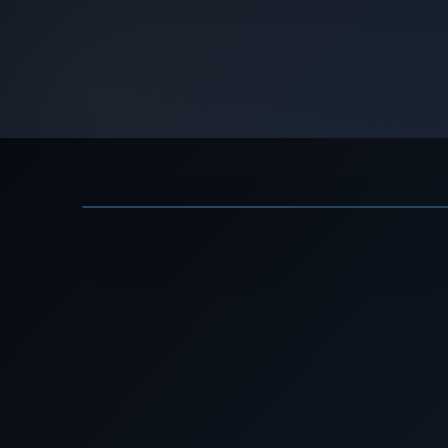
ה בסרטון
▶
ו? - דן אריאלי · ערוץ TED