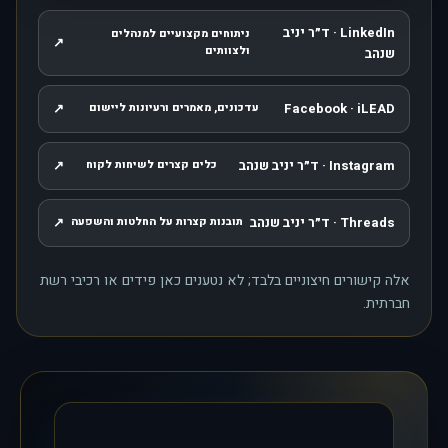
LinkedIn · ד״ר יניב
ניתוחים מקצועיים למנהלים
↗
, נפתח בחלון חדש
ולצוותים
שנהב
↗
Facebook · iLEAD
עדכונים, מאמרים ורעיונות ליישום
, נפתח בחלון חדש
Instagram · ד״ר יניב שנהב
↗
כלים קצרים לשיחות לקוח
, נפתח בחלון חדש
Threads · ד״ר יניב שנהב
↗
תובנות קצרות על החלטות והשפעה
, נפתח בחלון חדש
אלה קישורים חיצוניים בלבד; לא נטענים כאן פידים או רכיבי רשת
חברתית.