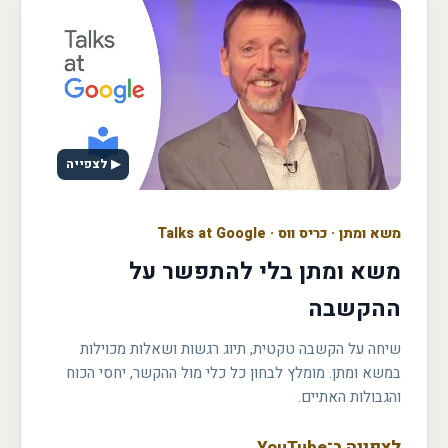
▶ לצפייה
משא ומתן
·
כריס ווס · Talks at Google
משא ומתן בלי להתפשר על
ההקשבה
שיחה על הקשבה טקטית, תיוג רגשות ושאלות מכוילות
במשא ומתן. מומלץ לבחון כל כלי מול ההקשר, יחסי הכוח
והגבולות האתיים.
לצפייה ב־YouTube
←