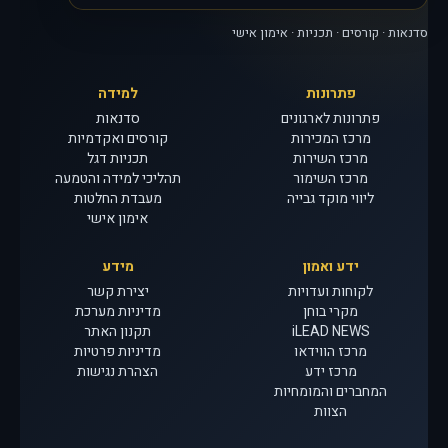
סדנאות · קורסים · תכניות · אימון אישי
פתרונות
למידה
פתרונות לארגונים
סדנאות
מרכז המכירות
קורסים ואקדמיות
מרכז השירות
תכניות דגל
מרכז השימור
תהליכי למידה והטמעה
ליווי מוקד גבייה
מעבדת החלטות
אימון אישי
ידע ואמון
מידע
לקוחות ועדויות
יצירת קשר
מקרי בוחן
מדיניות מערכת
iLEAD NEWS
תקנון האתר
מרכז הווידאו
מדיניות פרטיות
מרכז ידע
הצהרת נגישות
המחברים והמומחיות
הצוות