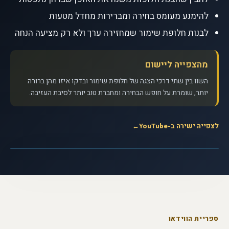
להימנע מעומס בחירה ומברירות מחדל מטעות
לבנות חלופת שימור שמחזירה ערך ולא רק מציעה הנחה
מהצפייה ליישום
השוו בין שתי דרכי הצגה של חלופת שימור ובדקו איזו מהן ברורה
יותר, שומרת על חופש הבחירה ומחברת טוב יותר לסיבת העזיבה.
לצפייה ישירה ב-YouTube
←
לצפייה בסרטון
▶
האם אנחנו שולטים בהחלטות שלנו? - דן
אריאלי · ערוץ TED
ספריית הווידאו