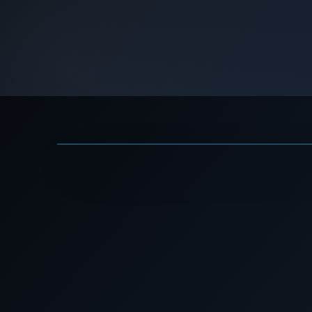
ה בסרטון
▶
ו? - דן אריאלי · ערוץ TED