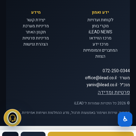
ידע ואמון
מידע
לקוחות ועדויות
יצירת קשר
מקרי בוחן
מדיניות מערכת
iLEAD NEWS
תקנון האתר
מרכז הווידאו
מדיניות פרטיות
מרכז ידע
הצהרת נגישות
המחברים והמומחיות
הצוות
072-250-0344
משרד · office@ilead.co.il
מנכ״ל · yaniv@ilead.co.il
פרטיות ומדידה
© 2026 כל הזכויות שמורות ל־iLEAD
מכירות, שירות ושימור באמצעות תרגול, מדע ההחלטות ושיחות אמיתיות.
♿