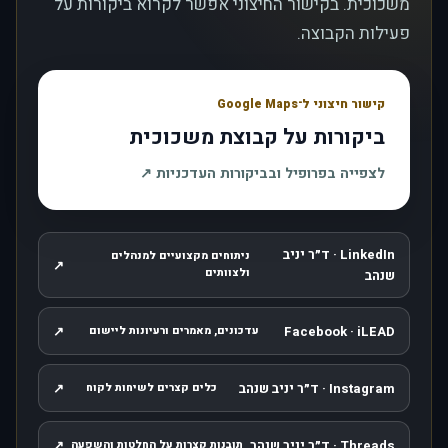
משכוכית. בקישור החיצוני אפשר לקרוא ביקורות על
פעילות הקבוצה.
קישור חיצוני ל־Google Maps
ביקורות על קבוצת משכוכית
, נפתח בחלון חדש
לצפייה בפרופיל ובביקורות העדכניות
↗
LinkedIn · ד״ר יניב
ניתוחים מקצועיים למנהלים
↗
, נפתח בחלון חדש
ולצוותים
שנהב
↗
Facebook · iLEAD
עדכונים, מאמרים ורעיונות ליישום
, נפתח בחלון חדש
Instagram · ד״ר יניב שנהב
↗
כלים קצרים לשיחות לקוח
, נפתח בחלון חדש
Threads · ד״ר יניב שנהב
↗
תובנות קצרות על החלטות והשפעה